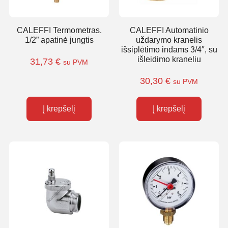
CALEFFI Termometras.
CALEFFI Automatinio
1/2” apatinė jungtis
uždarymo kranelis
išsiplėtimo indams 3/4″, su
išleidimo kraneliu
31,73
€
su PVM
30,30
€
su PVM
Į krepšelį
Į krepšelį