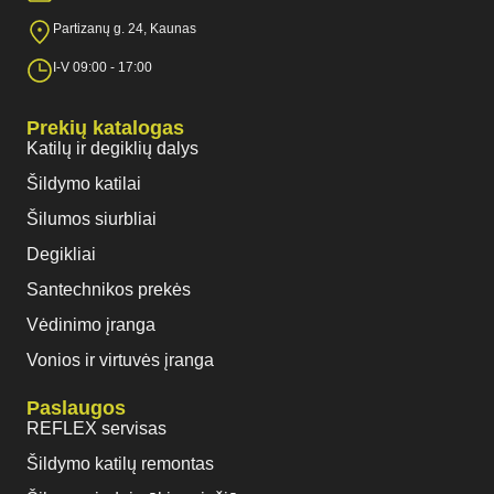
Partizanų g. 24, Kaunas
I-V 09:00 - 17:00
Prekių katalogas
Katilų ir degiklių dalys
Šildymo katilai
Šilumos siurbliai
Degikliai
Santechnikos prekės
Vėdinimo įranga
Vonios ir virtuvės įranga
Paslaugos
REFLEX servisas
Šildymo katilų remontas