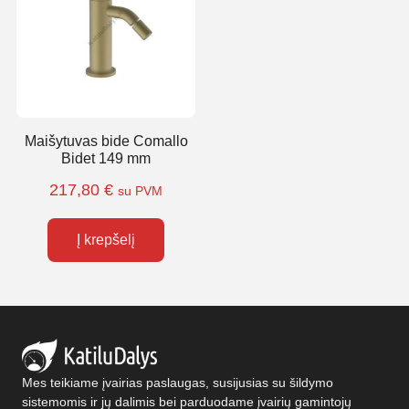
Maišytuvas bide Comallo
Bidet 149 mm
217,80
€
su PVM
Į krepšelį
Mes teikiame įvairias paslaugas, susijusias su šildymo
sistemomis ir jų dalimis bei parduodame įvairių gamintojų