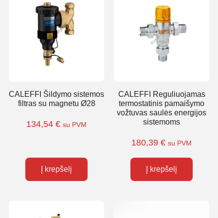
CALEFFI Šildymo sistemos
CALEFFI Reguliuojamas
filtras su magnetu Ø28
termostatinis pamaišymo
vožtuvas saulės energijos
sistemoms
134,54
€
su PVM
180,39
€
su PVM
Į krepšelį
Į krepšelį