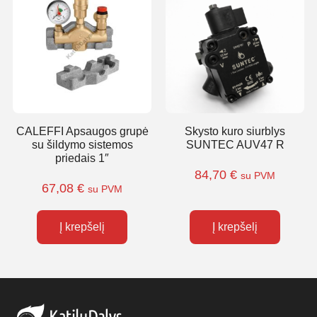
CALEFFI Apsaugos grupė
Skysto kuro siurblys
su šildymo sistemos
SUNTEC AUV47 R
priedais 1″
84,70
€
su PVM
67,08
€
su PVM
Į krepšelį
Į krepšelį