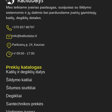
Mes teikiame įvairias paslaugas, susijusias su šildymo
sistemomis ir jų dalimis bei parduodame įvairių gamintojų
katilų, degiklių detales.
+370 657 86797
info@katiludalys.lt
Partizanų g. 24, Kaunas
I-V 09:00 - 17:00
Prekių katalogas
Katilų ir degiklių dalys
Šildymo katilai
Šilumos siurbliai
Degikliai
Santechnikos prekės
Vėdinimo įranga