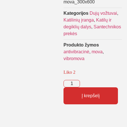
mova_300x600
Kategorijos
Dujų vožtuvai
,
Katilinių įranga
,
Katilų ir
degiklių dalys
,
Santechnikos
prekės
Produkto žymos
antivibracinė
,
mova
,
vibromova
Liko 2
Į krepšelį