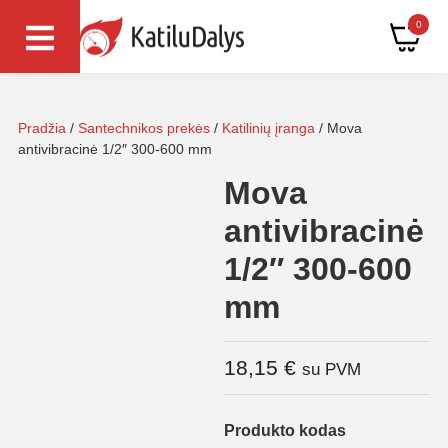
0
Pradžia
/
Santechnikos prekės
/
Katilinių įranga
/ Mova
antivibracinė 1/2″ 300-600 mm
Mova
antivibracinė
1/2″ 300-600
mm
18,15
€
su PVM
Produkto kodas