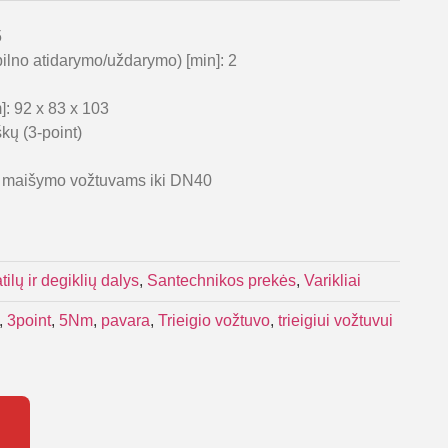
5
 pilno atidarymo/uždarymo) [min]: 2
m]: 92 x 83 x 103
kų (3-point)
ms maišymo vožtuvams iki DN40
tilų ir degiklių dalys
,
Santechnikos prekės
,
Varikliai
,
3point
,
5Nm
,
pavara
,
Trieigio vožtuvo
,
trieigiui vožtuvui