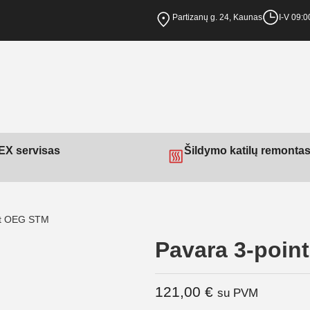
Partizanų g. 24, Kaunas
I-V 09:0
X servisas
Šildymo katilų remonta
nt OEG STM
Pavara 3-poi
121,00
€
su PVM