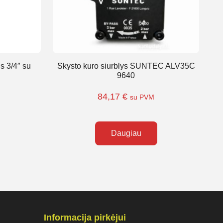
s 3/4″ su
Skysto kuro siurblys SUNTEC ALV35C
9640
84,17
€
su PVM
Daugiau
Informacija pirkėjui