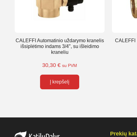
CALEFFI Automatinio uždarymo kranelis
CALEFFI Ru
išsiplėtimo indams 3/4″, su išleidimo
kraneliu
30,30
€
su PVM
Į krepšelį
Prekių ka