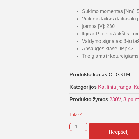
Sukimo momentas [Nm]: 
Veikimo laikas (laikas iki
Įtampa [V]: 230
Ilgis x Plotis x Aukštis [m
Valdymo signalas: 3-jų taš
Apsaugos klasė [IP]: 42
Trieigiams ir ketureigia
Produkto kodas
OEGSTM
Kategorijos
Katilinių įranga
,
Ka
Produkto žymos
230V
,
3-point
Liko 4
Į krepšelį