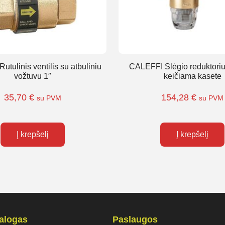
tulinis ventilis su atbuliniu
CALEFFI Slėgio reduktoriu
vožtuvu 1″
keičiama kasete
35,70
€
154,28
€
su PVM
su PVM
Į krepšelį
Į krepšelį
talogas
Paslaugos