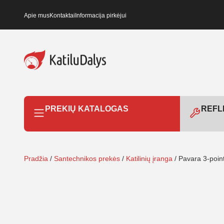
Apie mus
Kontaktai
Informacija pirkėjui
PREKIŲ KATALOGAS
REFLE
Pradžia
/
Santechnikos prekės
/
Katilinių įranga
/ Pavara 3-poi