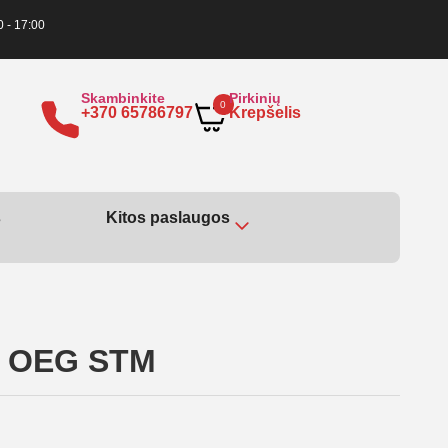
0 - 17:00
Skambinkite
Pirkinių
0
+370 65786797
Krepšelis
s
Kitos paslaugos
nt OEG STM