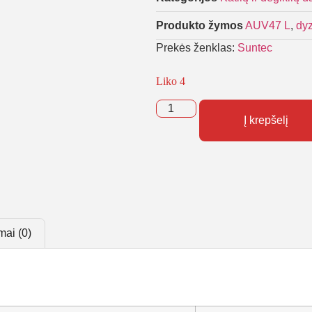
Produkto žymos
AUV47 L
,
dyz
Prekės ženklas:
Suntec
Liko 4
Į krepšelį
mai (0)