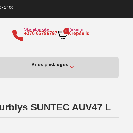
0 - 17:00
Skambinkite
Pirkinių
0
+370 65786797
Krepšelis
s
Kitos paslaugos
iurblys SUNTEC AUV47 L