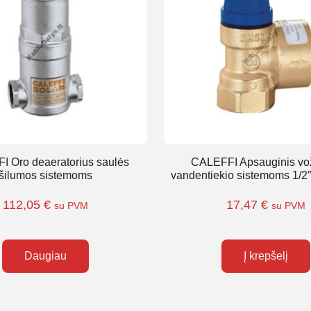
 Oro deaeratorius saulės
CALEFFI Apsauginis vo
šilumos sistemoms
vandentiekio sistemoms 1/2″
112,05
€
17,47
€
su PVM
su PVM
Daugiau
Į krepšelį