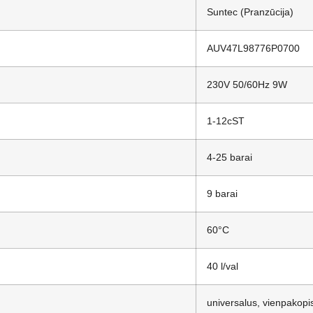
Suntec (Pranzūcija)
AUV47L98776P0700
230V 50/60Hz 9W
1-12cST
4-25 barai
9 barai
60°C
40 l/val
universalus, vienpakopi