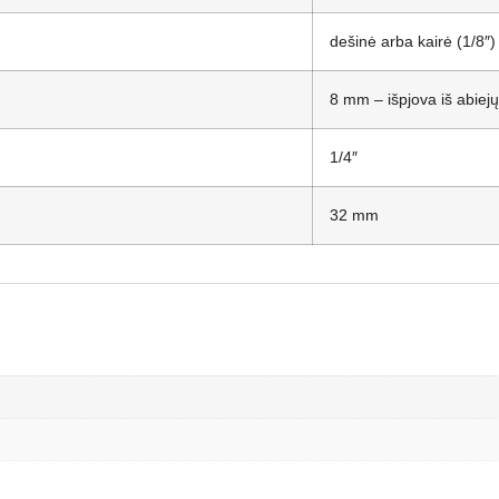
dešinė arba kairė (1/8″)
8 mm – išpjova iš abiejų
1/4″
32 mm