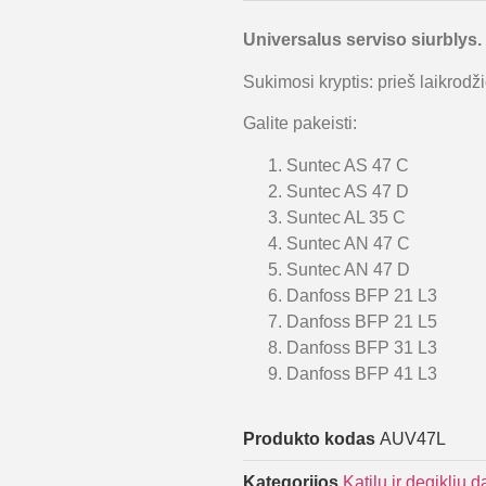
Universalus serviso siurblys.
Sukimosi kryptis: prieš laikrodž
Galite pakeisti:
Suntec AS 47 C
Suntec AS 47 D
Suntec AL 35 C
Suntec AN 47 C
Suntec AN 47 D
Danfoss BFP 21 L3
Danfoss BFP 21 L5
Danfoss BFP 31 L3
Danfoss BFP 41 L3
Produkto kodas
AUV47L
Kategorijos
Katilų ir degiklių d