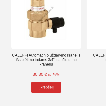
CALEFFI Automatinio uždarymo kranelis
CALEFFI
išsiplėtimo indams 3/4″, su išleidimo
kraneliu
30,30
€
su PVM
Į krepšelį