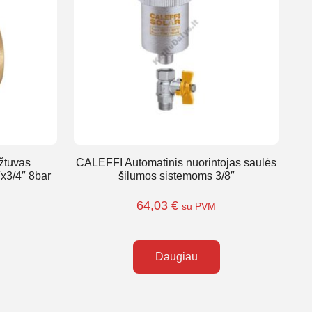
žtuvas
CALEFFI Automatinis nuorintojas saulės
x3/4″ 8bar
šilumos sistemoms 3/8″
64,03
€
su PVM
Daugiau