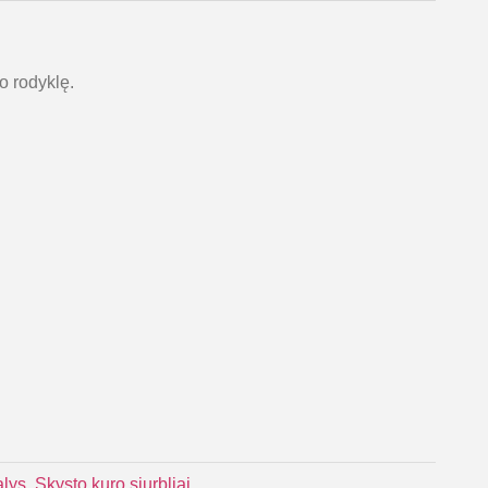
io rodyklę.
alys
,
Skysto kuro siurbliai