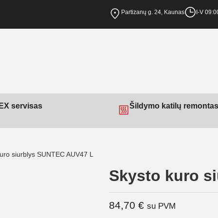
Partizanų g. 24, Kaunas
I-V 09:0
X servisas
Šildymo katilų remonta
kuro siurblys SUNTEC AUV47 L
Skysto kuro s
84,70
€
su PVM