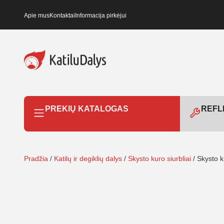
Apie mus
Kontaktai
Informacija pirkėjui
PREKIŲ KATALOGAS
REFLE
Pradžia
/
Katilų ir degiklių dalys
/
Skysto kuro siurbliai
/ Skysto 