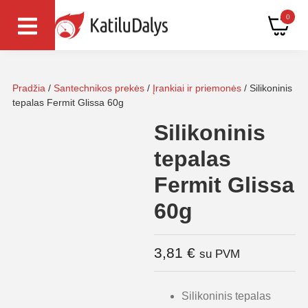
0
Pradžia
/
Santechnikos prekės
/
Įrankiai ir priemonės
/ Silikoninis
tepalas Fermit Glissa 60g
Silikoninis
tepalas
Fermit Glissa
60g
3,81
€
su PVM
Silikoninis tepalas