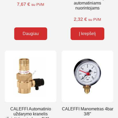
automatiniams
7,67
€
su PVM
nuorintojams
2,32
€
su PVM
Daugiau
Į krepšelį
CALEFFI Automatinio
CALEFFI Manometras 4bar
uždarymo kranelis
3/8″