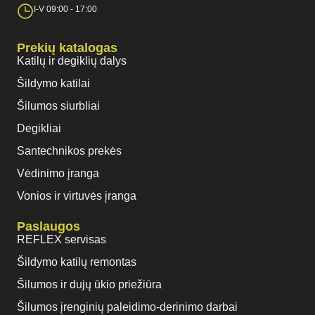
I-V 09:00 - 17:00
Prekių katalogas
Katilų ir degiklių dalys
Šildymo katilai
Šilumos siurbliai
Degikliai
Santechnikos prekės
Vėdinimo įranga
Vonios ir virtuvės įranga
Paslaugos
REFLEX servisas
Šildymo katilų remontas
Šilumos ir dujų ūkio priežiūra
Šilumos įrenginių paleidimo-derinimo darbai