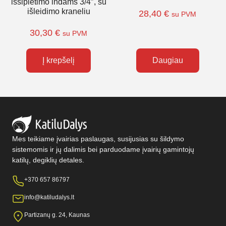
išsiplėtimo indams 3/4″, su
išleidimo kraneliu
28,40
€
su PVM
30,30
€
su PVM
Į krepšelį
Daugiau
Mes teikiame įvairias paslaugas, susijusias su šildymo
sistemomis ir jų dalimis bei parduodame įvairių gamintojų
katilų, degiklių detales.
+370 657 86797
info@katiludalys.lt
Partizanų g. 24, Kaunas