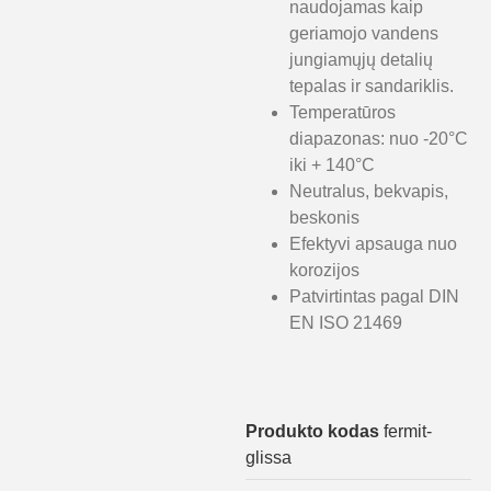
naudojamas kaip
geriamojo vandens
jungiamųjų detalių
tepalas ir sandariklis.
Temperatūros
diapazonas: nuo -20°C
iki + 140°C
Neutralus, bekvapis,
beskonis
Efektyvi apsauga nuo
korozijos
Patvirtintas pagal DIN
EN ISO 21469
Produkto kodas
fermit-
glissa