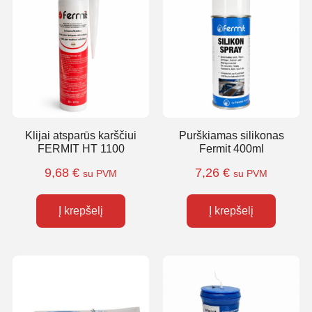
Klijai atsparūs karščiui
Purškiamas silikonas
FERMIT HT 1100
Fermit 400ml
9,68
€
7,26
€
su PVM
su PVM
Į krepšelį
Į krepšelį