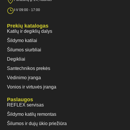
I-V 09:00 - 17:00
Prekių katalogas
Katilų ir degiklių dalys
Šildymo katilai
Šilumos siurbliai
Degikliai
Santechnikos prekės
Vėdinimo įranga
Vonios ir virtuvės įranga
Paslaugos
REFLEX servisas
Šildymo katilų remontas
Šilumos ir dujų ūkio priežiūra