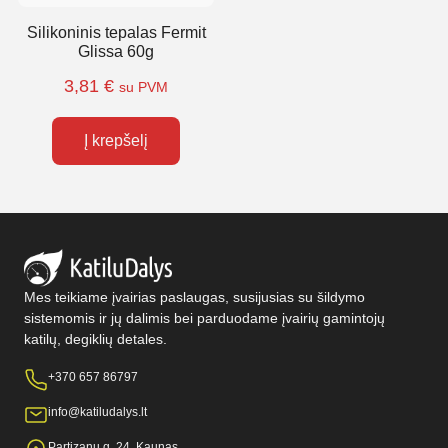
Silikoninis tepalas Fermit
Glissa 60g
3,81
€
su PVM
Į krepšelį
Mes teikiame įvairias paslaugas, susijusias su šildymo
sistemomis ir jų dalimis bei parduodame įvairių gamintojų
katilų, degiklių detales.
+370 657 86797
info@katiludalys.lt
Partizanų g. 24, Kaunas