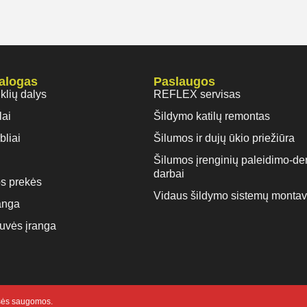
talogas
Paslaugos
iklių dalys
REFLEX servisas
lai
Šildymo katilų remontas
bliai
Šilumos ir dujų ūkio priežiūra
Šilumos įrenginių paleidimo-de
darbai
s prekės
Vidaus šildymo sistemų monta
anga
rtuvės įranga
isės saugomos.