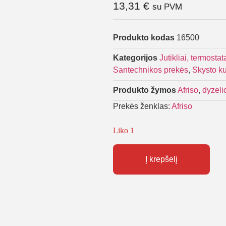
13,31
€
su PVM
Produkto kodas
16500
Kategorijos
Jutikliai, termosta
Santechnikos prekės
,
Skysto kur
Produkto žymos
Afriso
,
dyzeli
Prekės ženklas:
Afriso
Liko 1
Į krepšelį