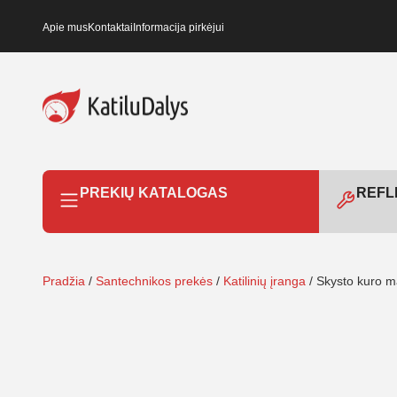
Apie mus
Kontaktai
Informacija pirkėjui
PREKIŲ KATALOGAS
REFLE
Pradžia
/
Santechnikos prekės
/
Katilinių įranga
/ Skysto kuro m