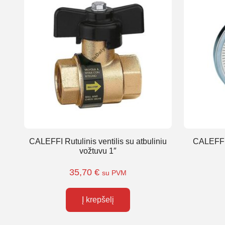
CALEFFI Rutulinis ventilis su atbuliniu
CALEFFI 
vožtuvu 1″
35,70
€
su PVM
Į krepšelį