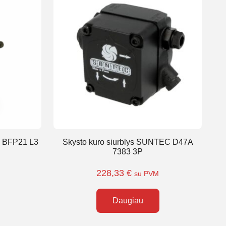
s BFP21 L3
Skysto kuro siurblys SUNTEC D47A
7383 3P
228,33
€
su PVM
Daugiau