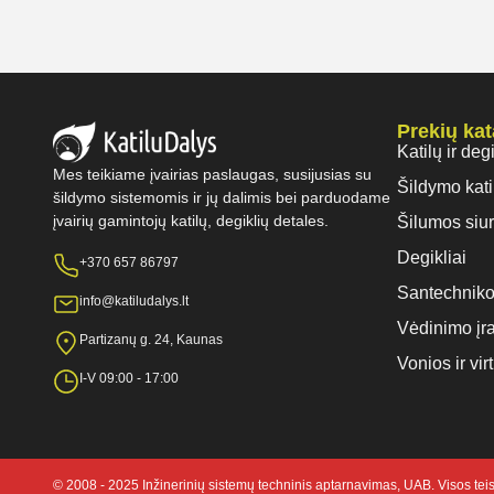
Prekių ka
Katilų ir deg
Mes teikiame įvairias paslaugas, susijusias su
Šildymo kati
šildymo sistemomis ir jų dalimis bei parduodame
įvairių gamintojų katilų, degiklių detales.
Šilumos siur
Degikliai
+370 657 86797
Santechniko
info@katiludalys.lt
Vėdinimo įr
Partizanų g. 24, Kaunas
Vonios ir vi
I-V 09:00 - 17:00
© 2008 - 2025 Inžinerinių sistemų techninis aptarnavimas, UAB. Visos te