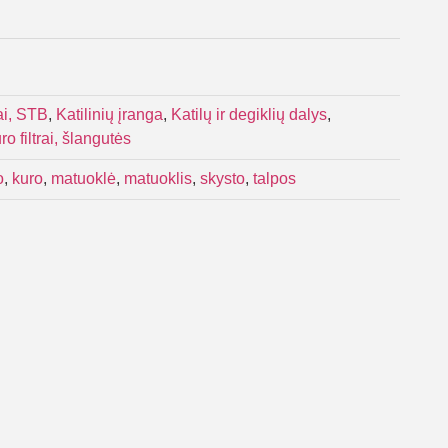
tai, STB
,
Katilinių įranga
,
Katilų ir degiklių dalys
,
o filtrai, šlangutės
o
,
kuro
,
matuoklė
,
matuoklis
,
skysto
,
talpos