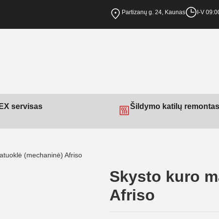
Partizanų g. 24, Kaunas
I-V 09:0
X servisas
Šildymo katilų remonta
atuoklė (mechaninė) Afriso
Skysto kuro m
Afriso