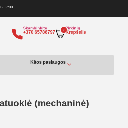
0 - 17:00
Skambinkite
Pirkinių
0
+370 65786797
Krepšelis
s
Kitos paslaugos
atuoklė (mechaninė)