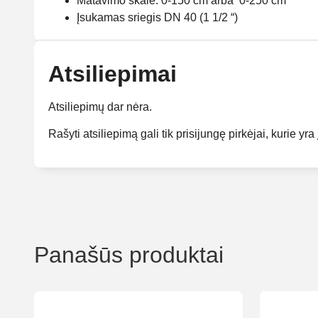
Matavimo skalė: 0-150 cm arba 0-250 cm
Įsukamas sriegis DN 40 (1 1/2 “)
Atsiliepimai
Atsiliepimų dar nėra.
Rašyti atsiliepimą gali tik prisijungę pirkėjai, kurie yra 
Panašūs produktai