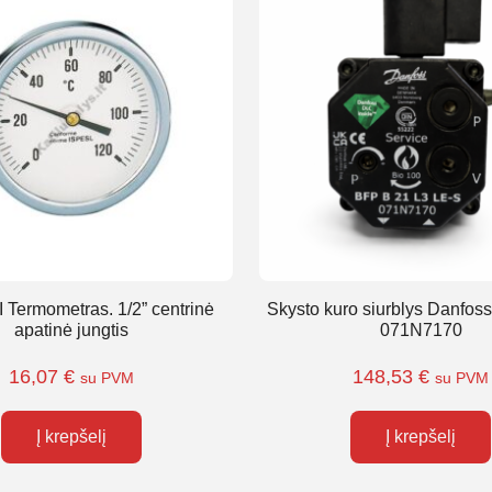
Termometras. 1/2” centrinė
Skysto kuro siurblys Danfos
apatinė jungtis
071N7170
16,07
€
148,53
€
su PVM
su PVM
Į krepšelį
Į krepšelį