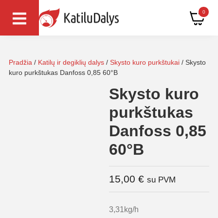
0
Pradžia
/
Katilų ir degiklių dalys
/
Skysto kuro purkštukai
/ Skysto
kuro purkštukas Danfoss 0,85 60°B
Skysto kuro
purkštukas
Danfoss 0,85
60°B
15,00
€
su PVM
3,31kg/h