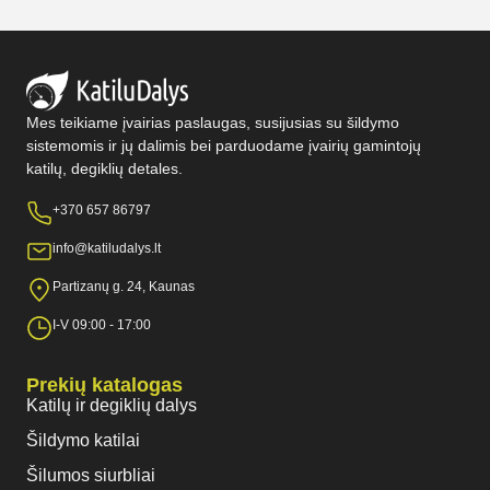
Mes teikiame įvairias paslaugas, susijusias su šildymo
sistemomis ir jų dalimis bei parduodame įvairių gamintojų
katilų, degiklių detales.
+370 657 86797
info@katiludalys.lt
Partizanų g. 24, Kaunas
I-V 09:00 - 17:00
Prekių katalogas
Katilų ir degiklių dalys
Šildymo katilai
Šilumos siurbliai