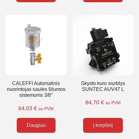
CALEFFI Automatinis
Skysto kuro siurblys
nuorintojas saulės šilumos
SUNTEC AUV47 L
sistemoms 3/8″
84,70
€
su PVM
64,03
€
su PVM
Daugiau
Į krepšelį