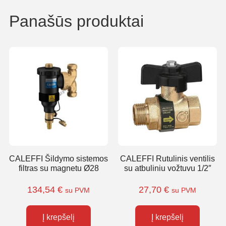
Panašūs produktai
CALEFFI Šildymo sistemos
CALEFFI Rutulinis ventilis
filtras su magnetu Ø28
su atbuliniu vožtuvu 1/2″
134,54
€
27,70
€
su PVM
su PVM
Į krepšelį
Į krepšelį