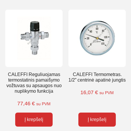
CALEFFI Reguliuojamas
CALEFFI Termometras.
termostatinis pamaišymo
1/2” centrinė apatinė jungtis
vožtuvas su apsaugos nuo
nuplikymo funkcija
16,07
€
su PVM
77,46
€
su PVM
Į krepšelį
Į krepšelį