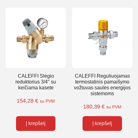
CALEFFI Slėgio
CALEFFI Reguliuojamas
reduktorius 3/4″ su
termostatinis pamaišymo
keičiama kasete
vožtuvas saulės energijos
sistemoms
154,28
€
su PVM
180,39
€
su PVM
Į krepšelį
Į krepšelį