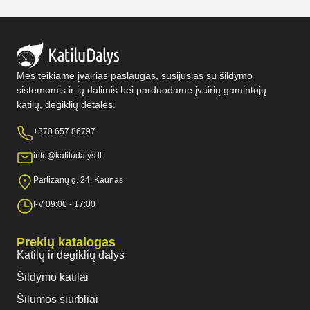
Mes teikiame įvairias paslaugas, susijusias su šildymo
sistemomis ir jų dalimis bei parduodame įvairių gamintojų
katilų, degiklių detales.
+370 657 86797
info@katiludalys.lt
Partizanų g. 24, Kaunas
I-V 09:00 - 17:00
Prekių katalogas
Katilų ir degiklių dalys
Šildymo katilai
Šilumos siurbliai