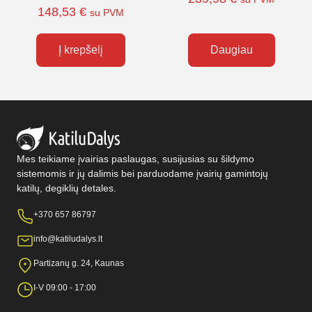
148,53
€
su PVM
Į krepšelį
Daugiau
Mes teikiame įvairias paslaugas, susijusias su šildymo
sistemomis ir jų dalimis bei parduodame įvairių gamintojų
katilų, degiklių detales.
+370 657 86797
info@katiludalys.lt
Partizanų g. 24, Kaunas
I-V 09:00 - 17:00