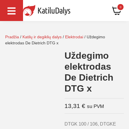
0
Pradžia
/
Katilų ir degiklių dalys
/
Elektrodai
/ Uždegimo
elektrodas De Dietrich DTG x
Uždegimo
elektrodas
De Dietrich
DTG x
13,31
€
su PVM
DTGK 100 / 106, DTGKE