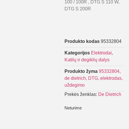
100 / 100R , DTG S 110 W,
DTG S 200R
Produkto kodas
95332804
Kategorijos
Elektrodai
,
Katilų ir degiklių dalys
Produkto žyma
95332804,
de dietrich, DTG, elektrodas,
uždegimo
Prekės ženklas:
De Dietrich
Neturime