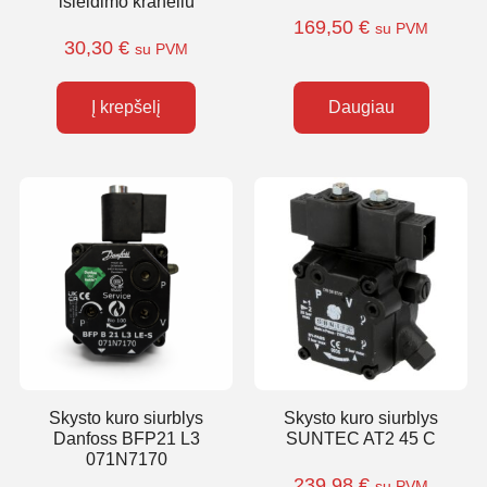
išleidimo kraneliu
169,50
€
su PVM
30,30
€
su PVM
Į krepšelį
Daugiau
Skysto kuro siurblys
Skysto kuro siurblys
Danfoss BFP21 L3
SUNTEC AT2 45 C
071N7170
239,98
€
su PVM