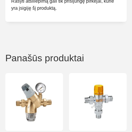
Rašyti atsiliepimą gali tik prisijungę pirkėjai, kurie
yra įsigiję šį produktą.
Panašūs produktai