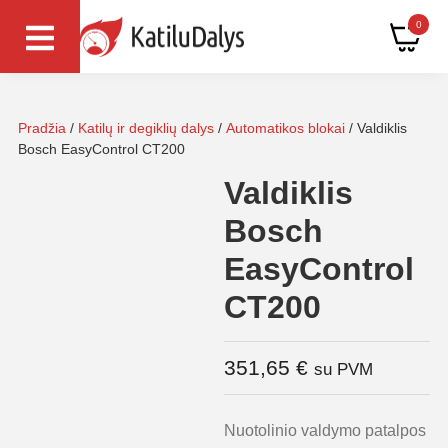
0
Pradžia
/
Katilų ir degiklių dalys
/
Automatikos blokai
/ Valdiklis
Bosch EasyControl CT200
Valdiklis
Bosch
EasyControl
CT200
351,65
€
su PVM
Nuotolinio valdymo patalpos