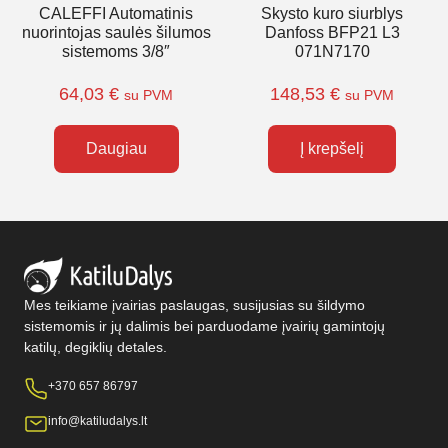
CALEFFI Automatinis
Skysto kuro siurblys
nuorintojas saulės šilumos
Danfoss BFP21 L3
sistemoms 3/8″
071N7170
64,03
€
148,53
€
su PVM
su PVM
Daugiau
Į krepšelį
Mes teikiame įvairias paslaugas, susijusias su šildymo
sistemomis ir jų dalimis bei parduodame įvairių gamintojų
katilų, degiklių detales.
+370 657 86797
info@katiludalys.lt