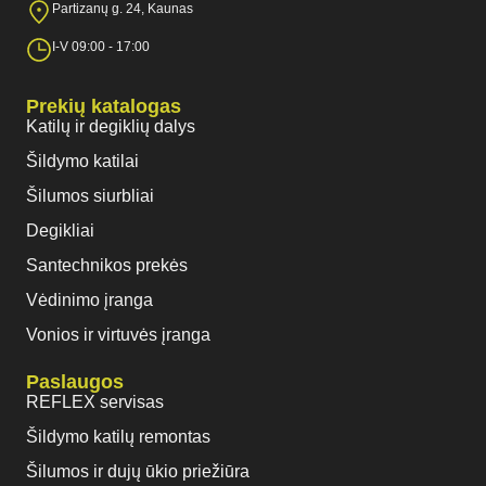
Partizanų g. 24, Kaunas
I-V 09:00 - 17:00
Prekių katalogas
Katilų ir degiklių dalys
Šildymo katilai
Šilumos siurbliai
Degikliai
Santechnikos prekės
Vėdinimo įranga
Vonios ir virtuvės įranga
Paslaugos
REFLEX servisas
Šildymo katilų remontas
Šilumos ir dujų ūkio priežiūra