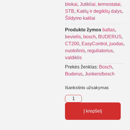
blokai
,
Jutikliai, termostatai,
STB
,
Katilų ir degiklių dalys
,
Šildymo katilai
Produkto žymos
baltas
,
bevielis
,
bosch
,
BUDERUS
,
CT200
,
EasyControl
,
juodas
,
nuotolinis
,
reguliatorius
,
valdiklis
Prekės ženklas:
Bosch
,
Buderus
,
Junkers/bosch
Išankstinis užsakymas
Į krepšelį