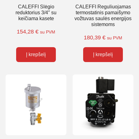
CALEFFI Slėgio
CALEFFI Reguliuojamas
reduktorius 3/4″ su
termostatinis pamaišymo
keičiama kasete
vožtuvas saulės energijos
sistemoms
154,28
€
su PVM
180,39
€
su PVM
Į krepšelį
Į krepšelį