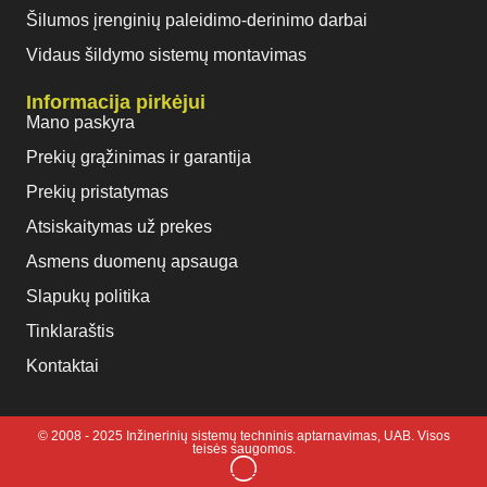
Šilumos įrenginių paleidimo-derinimo darbai
Vidaus šildymo sistemų montavimas
Informacija pirkėjui
Mano paskyra
Prekių grąžinimas ir garantija
Prekių pristatymas
Atsiskaitymas už prekes
Asmens duomenų apsauga
Slapukų politika
Tinklaraštis
Kontaktai
© 2008 - 2025 Inžinerinių sistemų techninis aptarnavimas, UAB. Visos
teisės saugomos.