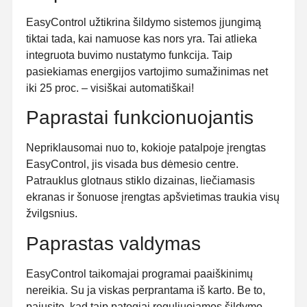
EasyControl užtikrina šildymo sistemos įjungimą
tiktai tada, kai namuose kas nors yra. Tai atlieka
integruota buvimo nustatymo funkcija. Taip
pasiekiamas energijos vartojimo sumažinimas net
iki 25 proc. – visiškai automatiškai!
Paprastai funkcionuojantis
Nepriklausomai nuo to, kokioje patalpoje įrengtas
EasyControl, jis visada bus dėmesio centre.
Patrauklus glotnaus stiklo dizainas, liečiamasis
ekranas ir šonuose įrengtas apšvietimas traukia visų
žvilgsnius.
Paprastas valdymas
EasyControl taikomajai programai paaiškinimų
nereikia. Su ja viskas perprantama iš karto. Be to,
pajusite, kad taip patogiai reguliuojamos šildymo