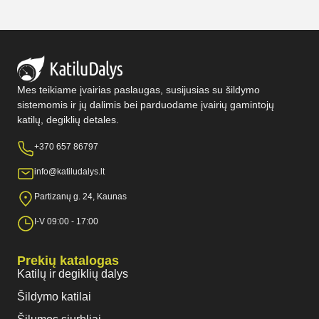
Mes teikiame įvairias paslaugas, susijusias su šildymo
sistemomis ir jų dalimis bei parduodame įvairių gamintojų
katilų, degiklių detales.
+370 657 86797
info@katiludalys.lt
Partizanų g. 24, Kaunas
I-V 09:00 - 17:00
Prekių katalogas
Katilų ir degiklių dalys
Šildymo katilai