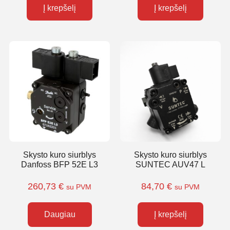
Į krepšelį
Į krepšelį
Skysto kuro siurblys
Skysto kuro siurblys
Danfoss BFP 52E L3
SUNTEC AUV47 L
260,73
€
84,70
€
su PVM
su PVM
Daugiau
Į krepšelį