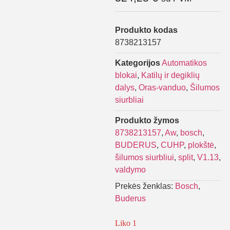
Produkto kodas
8738213157
Kategorijos
Automatikos
blokai
,
Katilų ir degiklių
dalys
,
Oras-vanduo
,
Šilumos
siurbliai
Produkto žymos
8738213157
,
Aw
,
bosch
,
BUDERUS
,
CUHP
,
plokštė
,
šilumos siurbliui
,
split
,
V1.13
,
valdymo
Prekės ženklas:
Bosch
,
Buderus
Liko 1