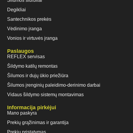
Šilumos siurbliai
Degikliai
Santechnikos prekės
Vėdinimo įranga
Vonios ir virtuvės įranga
Paslaugos
REFLEX servisas
Šildymo katilų remontas
Šilumos ir dujų ūkio priežiūra
Šilumos įrenginių paleidimo-derinimo darbai
Vidaus šildymo sistemų montavimas
Informacija pirkėjui
Mano paskyra
Prekių grąžinimas ir garantija
Prekių pristatymas