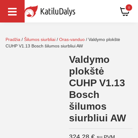
0
Pradžia
/
Šilumos siurbliai
/
Oras-vanduo
/ Valdymo plokštė
CUHP V1.13 Bosch šilumos siurbliui AW
Valdymo
plokštė
CUHP V1.13
Bosch
šilumos
siurbliui AW
324,28
€
su PVM