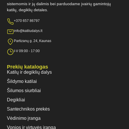
sistemomis ir jų dalimis bei parduodame įvairių gamintojų
katilų, degiklių detales.
+370 657 86797
info@katiludalys.lt
Partizanų g. 24, Kaunas
I-V 09:00 - 17:00
Prekių katalogas
Katilų ir degiklių dalys
Šildymo katilai
Šilumos siurbliai
Degikliai
Santechnikos prekės
Vėdinimo įranga
Vonios ir virtuvės įranga