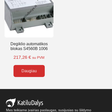
Degiklio automatikos
blokas S4560B 1006
217,26
€
su PVM
Daugiau
Mes teikiame įvairias paslaugas, susijusias su šildymo