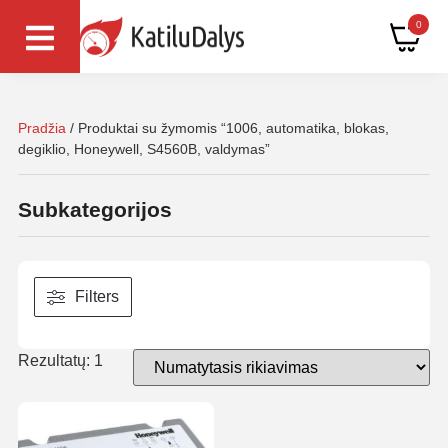
0
Pradžia
/ Produktai su žymomis “1006, automatika, blokas,
degiklio, Honeywell, S4560B, valdymas”
Subkategorijos
Filters
Rezultatų: 1