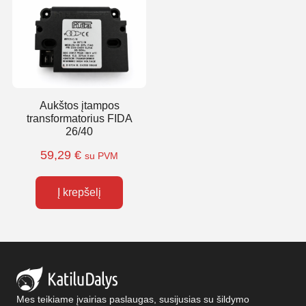
Aukštos įtampos
transformatorius FIDA
26/40
59,29
€
su PVM
Į krepšelį
Mes teikiame įvairias paslaugas, susijusias su šildymo