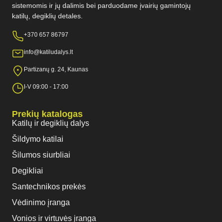
sistemomis ir jų dalimis bei parduodame įvairių gamintojų
katilų, degiklių detales.
+370 657 86797
info@katiludalys.lt
Partizanų g. 24, Kaunas
I-V 09:00 - 17:00
Prekių katalogas
Katilų ir degiklių dalys
Šildymo katilai
Šilumos siurbliai
Degikliai
Santechnikos prekės
Vėdinimo įranga
Vonios ir virtuvės įranga