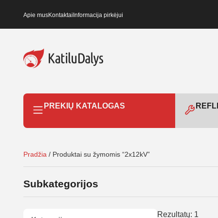
Apie mus
Kontaktai
Informacija pirkėjui
PREKIŲ KATALOGAS
REFLE
Pradžia
/ Produktai su žymomis “2x12kV”
Subkategorijos
Rezultatų: 1