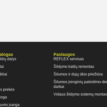
talogas
Paslaugos
iklių dalys
REFLEX servisas
lai
Šildymo katilų remontas
bliai
Šilumos ir dujų ūkio priežiūra
Šilumos įrenginių paleidimo-de
darbai
s prekės
Vidaus šildymo sistemų monta
anga
rtuvės įranga