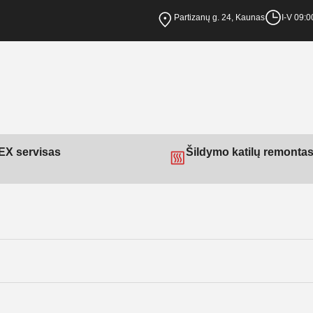
Partizanų g. 24, Kaunas
I-V 09:0
X servisas
Šildymo katilų remonta