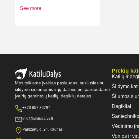
See more
Prekių ka
Katilų ir deg
Mes teikiame įvairias paslaugas, susijusias su
Šildymo kati
šildymo sistemomis ir jų dalimis bei parduodame
įvairių gamintojų katilų, degiklių detales.
Šilumos siur
Degikliai
+370 657 86797
Santechniko
info@katiludalys.lt
Vėdinimo įr
Partizanų g. 24, Kaunas
Vonios ir vi