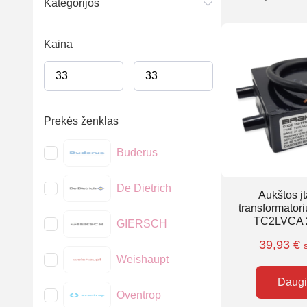
Kategorijos
Kaina
Prekės ženklas
Buderus
De Dietrich
Aukštos į
transformator
TC2LVCA 
GIERSCH
39,93
€
Weishaupt
Daug
Oventrop