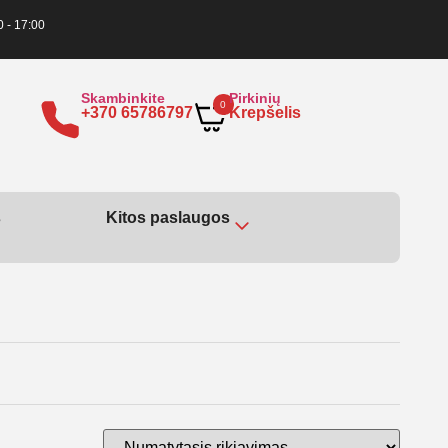
0 - 17:00
Skambinkite
Pirkinių
0
+370 65786797
Krepšelis
s
Kitos paslaugos