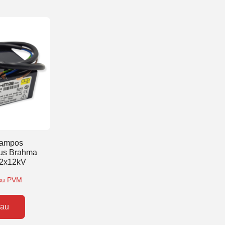
tampos
ius Brahma
2x12kV
su PVM
iau