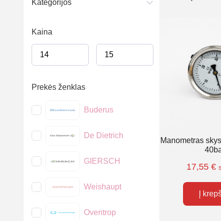
Kategorijos
Kaina
Prekės ženklas
Buderus
De Dietrich
Manometras skyst
40ba
GIERSCH
17,55
€
Weishaupt
Į krep
Oventrop