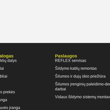
talogas
Paslaugos
iklių dalys
REFLEX servisas
lai
Šildymo katilų remontas
bliai
Šilumos ir dujų ūkio priežiūra
Šilumos įrenginių paleidimo-de
darbai
s prekės
Vidaus šildymo sistemų monta
anga
rtuvės įranga