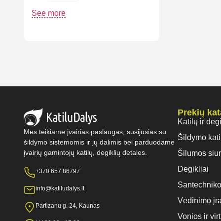
See more
Prekių ka
Katilų ir deg
Mes teikiame įvairias paslaugas, susijusias su
Šildymo kati
šildymo sistemomis ir jų dalimis bei parduodame
įvairių gamintojų katilų, degiklių detales.
Šilumos siur
Degikliai
+370 657 86797
Santechniko
info@katiludalys.lt
Vėdinimo įr
Partizanų g. 24, Kaunas
Vonios ir vi