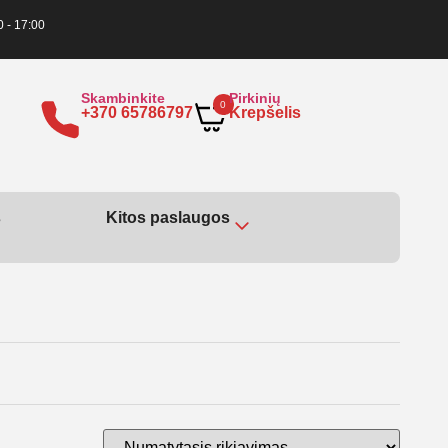
0 - 17:00
Skambinkite
Pirkinių
0
+370 65786797
Krepšelis
s
Kitos paslaugos