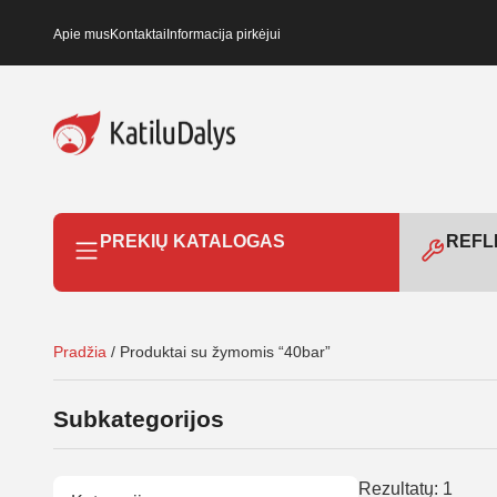
Apie mus
Kontaktai
Informacija pirkėjui
PREKIŲ KATALOGAS
REFLE
Pradžia
/ Produktai su žymomis “40bar”
Subkategorijos
Rezultatų: 1