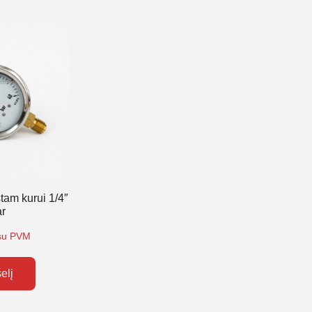
am kurui 1/4″
r
su PVM
šelį