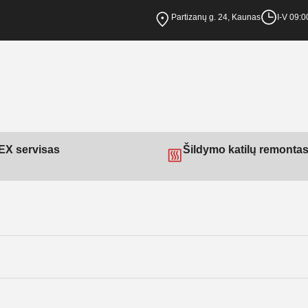
Partizanų g. 24, Kaunas
I-V 09:0
X servisas
Šildymo katilų remonta