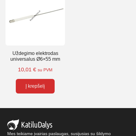
Uždegimo elektrodas
universalus Ø6×55 mm
10,01
€
su PVM
Į krepšelį
Mes teikiame įvairias paslaugas, susijusias su šildymo