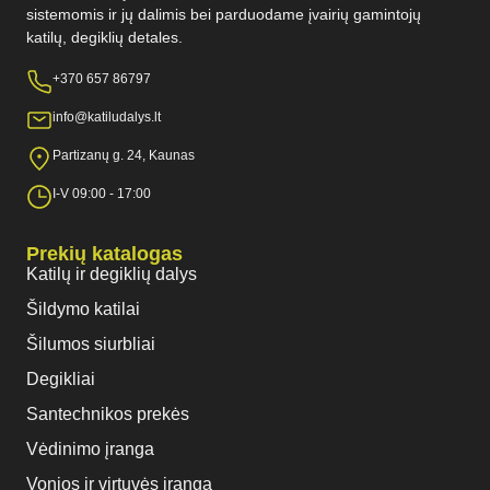
sistemomis ir jų dalimis bei parduodame įvairių gamintojų
katilų, degiklių detales.
+370 657 86797
info@katiludalys.lt
Partizanų g. 24, Kaunas
I-V 09:00 - 17:00
Prekių katalogas
Katilų ir degiklių dalys
Šildymo katilai
Šilumos siurbliai
Degikliai
Santechnikos prekės
Vėdinimo įranga
Vonios ir virtuvės įranga