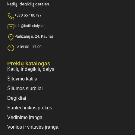
katilų, degiklių detales.
+370 657 86797
info@katiludalys.lt
Partizanų g. 24, Kaunas
I-V 09:00 - 17:00
Prekių katalogas
Katilų ir degiklių dalys
Šildymo katilai
Šilumos siurbliai
Degikliai
Santechnikos prekės
Vėdinimo įranga
Vonios ir virtuvės įranga