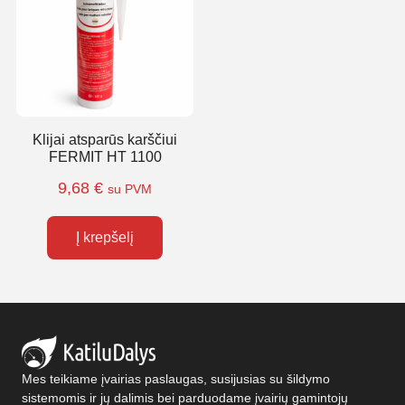
Klijai atsparūs karščiui
FERMIT HT 1100
9,68
€
su PVM
Į krepšelį
Mes teikiame įvairias paslaugas, susijusias su šildymo
sistemomis ir jų dalimis bei parduodame įvairių gamintojų