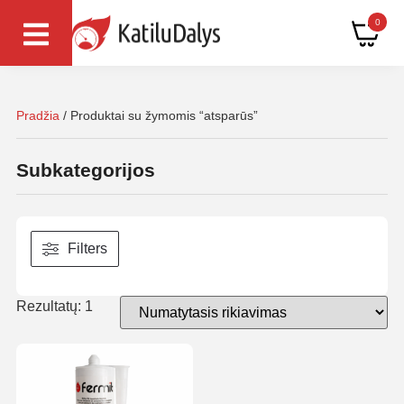
0
Pradžia
/ Produktai su žymomis “atsparūs”
Subkategorijos
Filters
Rezultatų: 1