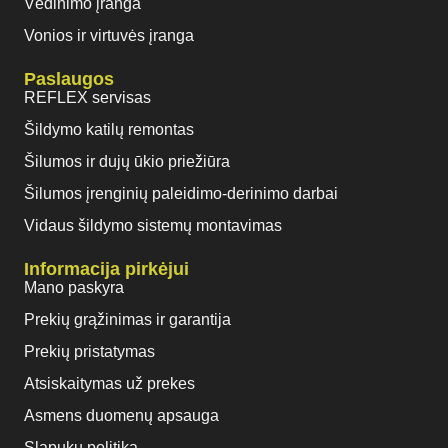
Vėdinimo įranga
Vonios ir virtuvės įranga
Paslaugos
REFLEX servisas
Šildymo katilų remontas
Šilumos ir dujų ūkio priežiūra
Šilumos įrenginių paleidimo-derinimo darbai
Vidaus šildymo sistemų montavimas
Informacija pirkėjui
Mano paskyra
Prekių grąžinimas ir garantija
Prekių pristatymas
Atsiskaitymas už prekes
Asmens duomenų apsauga
Slapukų politika