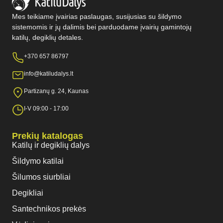
Mes teikiame įvairias paslaugas, susijusias su šildymo
sistemomis ir jų dalimis bei parduodame įvairių gamintojų
katilų, degiklių detales.
+370 657 86797
info@katiludalys.lt
Partizanų g. 24, Kaunas
I-V 09:00 - 17:00
Prekių katalogas
Katilų ir degiklių dalys
Šildymo katilai
Šilumos siurbliai
Degikliai
Santechnikos prekės