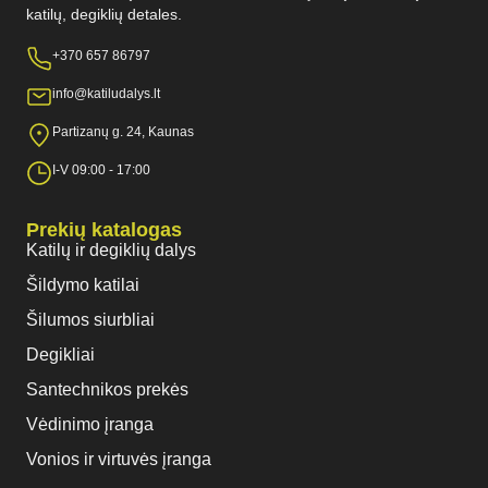
katilų, degiklių detales.
+370 657 86797
info@katiludalys.lt
Partizanų g. 24, Kaunas
I-V 09:00 - 17:00
Prekių katalogas
Katilų ir degiklių dalys
Šildymo katilai
Šilumos siurbliai
Degikliai
Santechnikos prekės
Vėdinimo įranga
Vonios ir virtuvės įranga