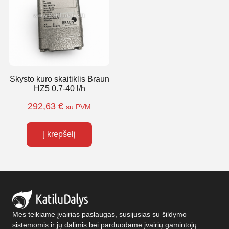
Skysto kuro skaitiklis Braun
HZ5 0.7-40 l/h
292,63
€
su PVM
Į krepšelį
Mes teikiame įvairias paslaugas, susijusias su šildymo
sistemomis ir jų dalimis bei parduodame įvairių gamintojų