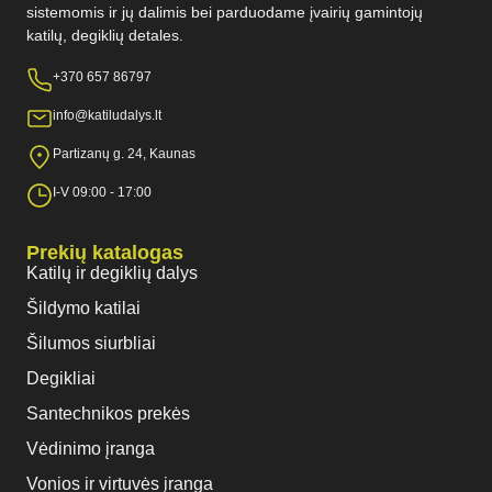
sistemomis ir jų dalimis bei parduodame įvairių gamintojų
katilų, degiklių detales.
+370 657 86797
info@katiludalys.lt
Partizanų g. 24, Kaunas
I-V 09:00 - 17:00
Prekių katalogas
Katilų ir degiklių dalys
Šildymo katilai
Šilumos siurbliai
Degikliai
Santechnikos prekės
Vėdinimo įranga
Vonios ir virtuvės įranga