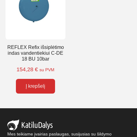
REFLEX Refix išsiplėtimo
indas vandentiekiui C-DE
18 BU 10bar
154,28
€
su PVM
Į krepšelį
Mes teikiame įvairias paslaugas, susijusias su šildymo