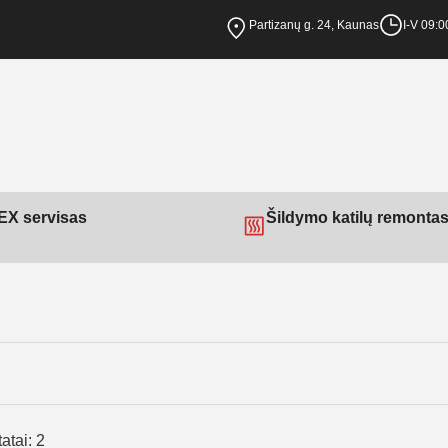
Partizanų g. 24, Kaunas
I-V 09:0
X servisas
Šildymo katilų remonta
atai: 2