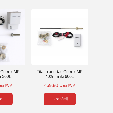
 Correx-MP
Titano anodas Correx-MP
i 300L
402mm iki 600L
459,80
€
su PVM
su PVM
iau
Į krepšelį