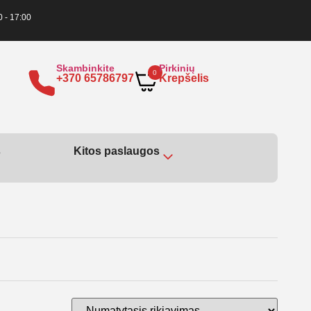
0 - 17:00
Skambinkite
Pirkinių
0
+370 65786797
Krepšelis
s
Kitos paslaugos