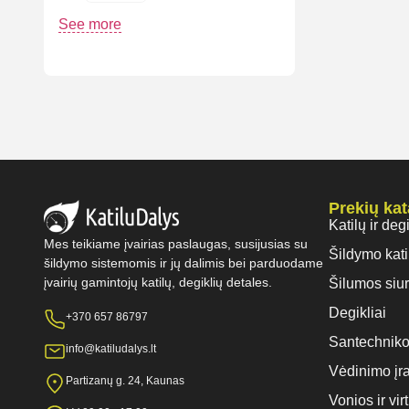
See more
Prekių ka
Katilų ir deg
Mes teikiame įvairias paslaugas, susijusias su
Šildymo kati
šildymo sistemomis ir jų dalimis bei parduodame
įvairių gamintojų katilų, degiklių detales.
Šilumos siur
Degikliai
+370 657 86797
Santechniko
info@katiludalys.lt
Vėdinimo įr
Partizanų g. 24, Kaunas
Vonios ir vi