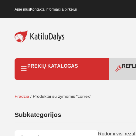
Apie mus
Kontaktai
Informacija pirkėjui
PREKIŲ KATALOGAS
REFLE
Pradžia
/ Produktai su žymomis “correx”
Subkategorijos
Rodomi visi rezult