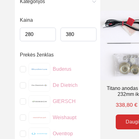
Kategorijos
Kaina
Prekės ženklas
Buderus
De Dietrich
Titano anodas
232mm ik
GIERSCH
338,80
€
Weishaupt
Daug
Oventrop