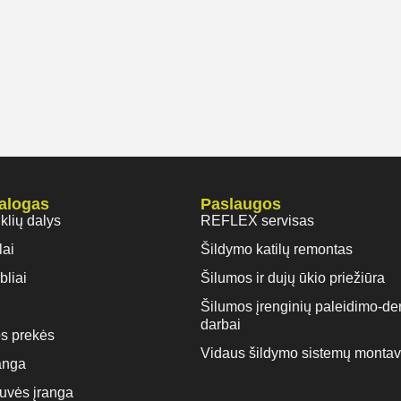
talogas
Paslaugos
iklių dalys
REFLEX servisas
lai
Šildymo katilų remontas
bliai
Šilumos ir dujų ūkio priežiūra
Šilumos įrenginių paleidimo-de
darbai
s prekės
Vidaus šildymo sistemų monta
anga
rtuvės įranga