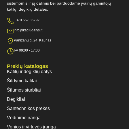
sistemomis ir jų dalimis bei parduodame įvairių gamintojų
katilų, degiklių detales.
+370 657 86797
info@katiludalys.lt
Partizanų g. 24, Kaunas
I-V 09:00 - 17:00
Prekių katalogas
Katilų ir degiklių dalys
Šildymo katilai
Šilumos siurbliai
Degikliai
Santechnikos prekės
Vėdinimo įranga
Vonios ir virtuvės įranga