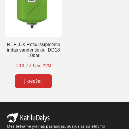
REFLEX Refix išsiplėtimo
indas vandentiekiui DD18
10bar
144,72
€
su PVM
Į krepšelį
Mes teikiame įvairias paslaugas, susijusias su šildymo