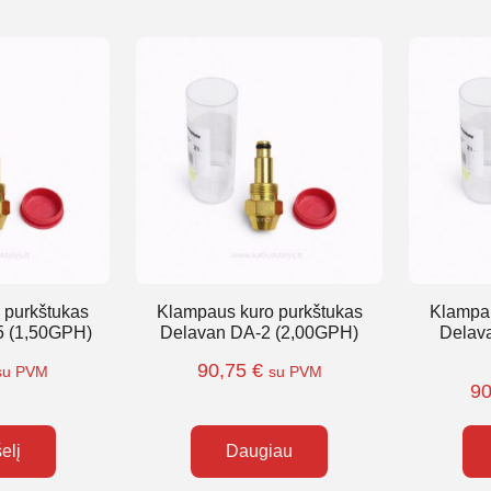
 purkštukas
Klampaus kuro purkštukas
Klampau
5 (1,50GPH)
Delavan DA-2 (2,00GPH)
Delav
90,75
€
su PVM
su PVM
9
šelį
Daugiau