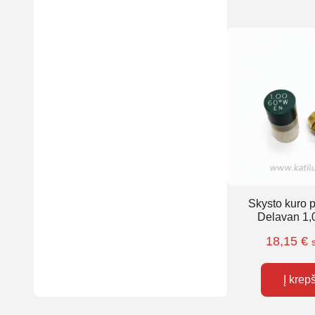
Skysto kuro 
Delavan 1,
18,15
€
Į krep