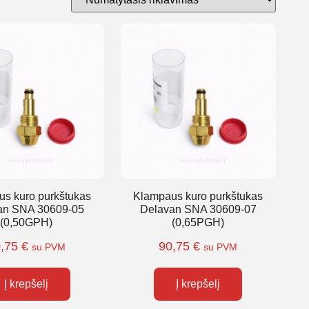
s kuro purkštukas
Klampaus kuro purkštukas
an SNA 30609-05
Delavan SNA 30609-07
(0,50GPH)
(0,65PGH)
0,75
€
90,75
€
su PVM
su PVM
Į krepšelį
Į krepšelį