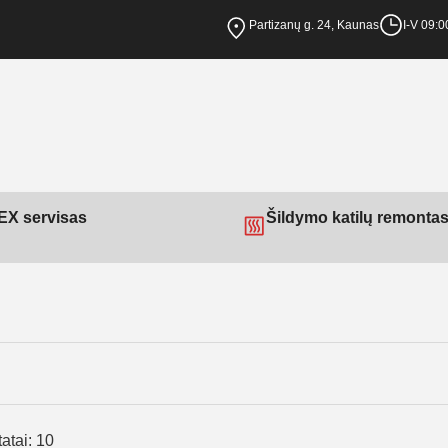
Partizanų g. 24, Kaunas
I-V 09:0
X servisas
Šildymo katilų remonta
atai: 10