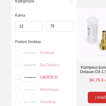
Kategorijos
Kaina
Prekės ženklas
Buderus
De Dietrich
Klampaus kuro
Delavan DA-1.
GIERSCH
90,75
€
Weishaupt
Į krep
Oventrop