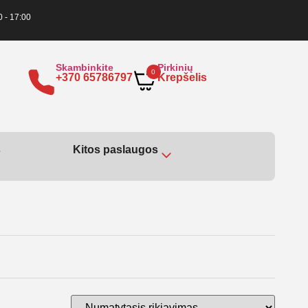
0 - 17:00
Skambinkite
Pirkinių
0
+370 65786797
Krepšelis
s
Kitos paslaugos