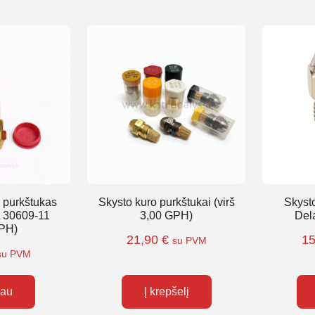
 purkštukas
Skysto kuro purkštukai (virš
Skyst
 30609-11
3,00 GPH)
Del
PH)
21,90
€
1
su PVM
su PVM
iau
Į krepšelį