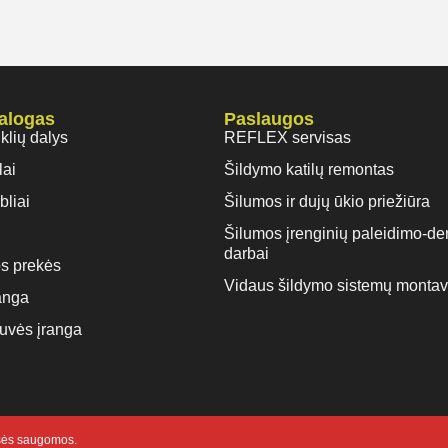
talogas
Paslaugos
iklių dalys
REFLEX servisas
lai
Šildymo katilų remontas
bliai
Šilumos ir dujų ūkio priežiūra
Šilumos įrenginių paleidimo-de
darbai
s prekės
Vidaus šildymo sistemų monta
anga
rtuvės įranga
isės saugomos.