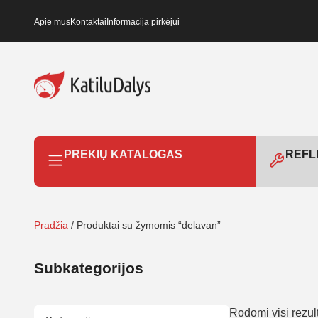
Apie mus
Kontaktai
Informacija pirkėjui
PREKIŲ KATALOGAS
REFLE
Pradžia
/ Produktai su žymomis “delavan”
Subkategorijos
Rodomi visi rezult