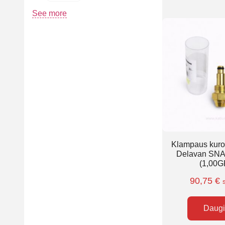
See more
Klampaus kuro
Delavan SNA
(1,00G
90,75
€
Daug