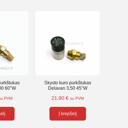
purkštukas
Skysto kuro purkštukas
00 60°W
Delavan 3,50 45°W
21,90
€
su PVM
su PVM
šelį
Į krepšelį