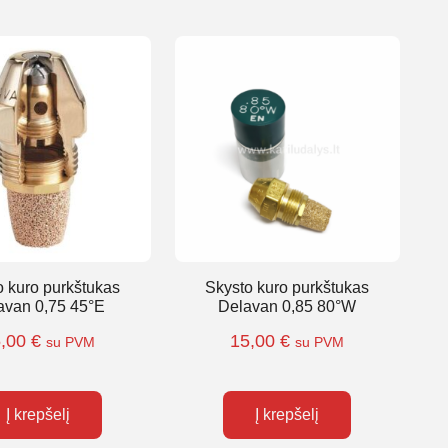
o kuro purkštukas
Skysto kuro purkštukas
avan 0,75 45°E
Delavan 0,85 80°W
5,00
€
15,00
€
su PVM
su PVM
Į krepšelį
Į krepšelį