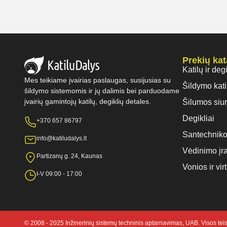
Prekių ka
Katilų ir deg
Mes teikiame įvairias paslaugas, susijusias su
Šildymo kati
šildymo sistemomis ir jų dalimis bei parduodame
įvairių gamintojų katilų, degiklių detales.
Šilumos siur
Degikliai
+370 657 86797
Santechniko
info@katiludalys.lt
Vėdinimo įr
Partizanų g. 24, Kaunas
Vonios ir vi
I-V 09:00 - 17:00
© 2008 - 2025 Inžinerinių sistemų techninis aptarnavimas, UAB. Visos te