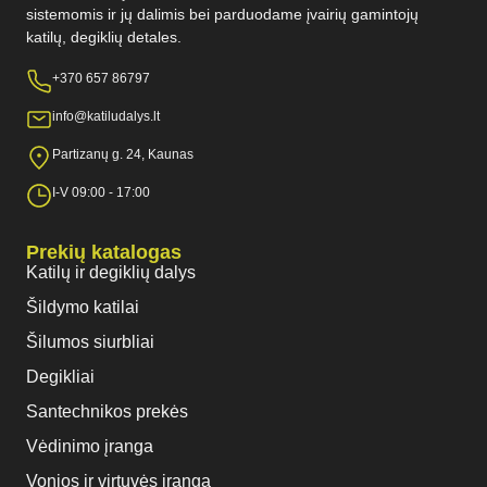
sistemomis ir jų dalimis bei parduodame įvairių gamintojų
katilų, degiklių detales.
+370 657 86797
info@katiludalys.lt
Partizanų g. 24, Kaunas
I-V 09:00 - 17:00
Prekių katalogas
Katilų ir degiklių dalys
Šildymo katilai
Šilumos siurbliai
Degikliai
Santechnikos prekės
Vėdinimo įranga
Vonios ir virtuvės įranga