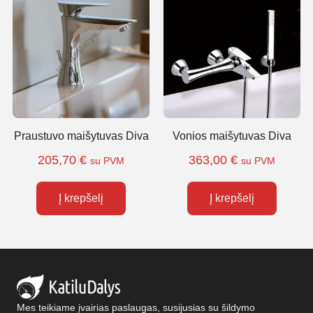
Praustuvo maišytuvas Diva
Vonios maišytuvas Diva
205,70
€
363,00
€
su PVM
su PVM
Į krepšelį
Į krepšelį
Mes teikiame įvairias paslaugas, susijusias su šildymo