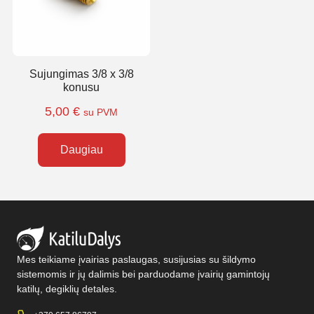
Sujungimas 3/8 x 3/8
konusu
5,00
€
su PVM
Daugiau
Mes teikiame įvairias paslaugas, susijusias su šildymo
sistemomis ir jų dalimis bei parduodame įvairių gamintojų
katilų, degiklių detales.