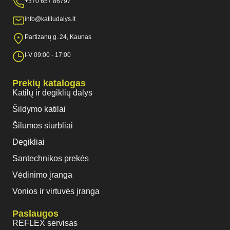
+370 657 86797
info@katiludalys.lt
Partizanų g. 24, Kaunas
I-V 09:00 - 17:00
Prekių katalogas
Katilų ir degiklių dalys
Šildymo katilai
Šilumos siurbliai
Degikliai
Santechnikos prekės
Vėdinimo įranga
Vonios ir virtuvės įranga
Paslaugos
REFLEX servisas