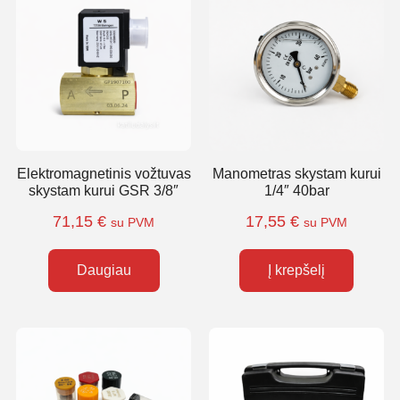
Elektromagnetinis vožtuvas
Manometras skystam kurui
skystam kurui GSR 3/8″
1/4″ 40bar
71,15
€
17,55
€
su PVM
su PVM
Daugiau
Į krepšelį