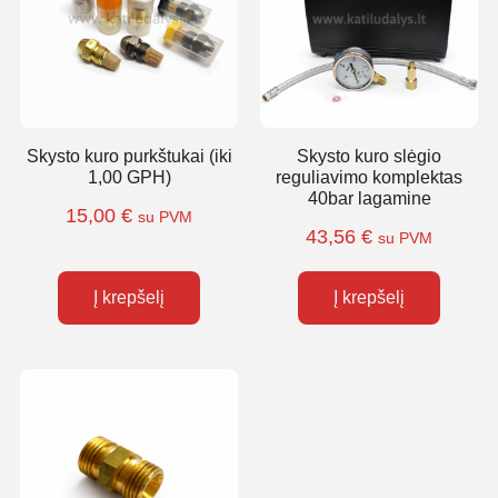
Skysto kuro purkštukai (iki
Skysto kuro slėgio
1,00 GPH)
reguliavimo komplektas
40bar lagamine
15,00
€
su PVM
43,56
€
su PVM
Į krepšelį
Į krepšelį