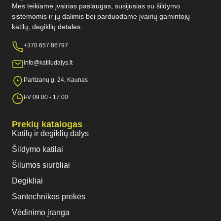
Mes teikiame įvairias paslaugas, susijusias su šildymo
sistemomis ir jų dalimis bei parduodame įvairių gamintojų
katilų, degiklių detales.
+370 657 86797
info@katiludalys.lt
Partizanų g. 24, Kaunas
I-V 09:00 - 17:00
Prekių katalogas
Katilų ir degiklių dalys
Šildymo katilai
Šilumos siurbliai
Degikliai
Santechnikos prekės
Vėdinimo įranga