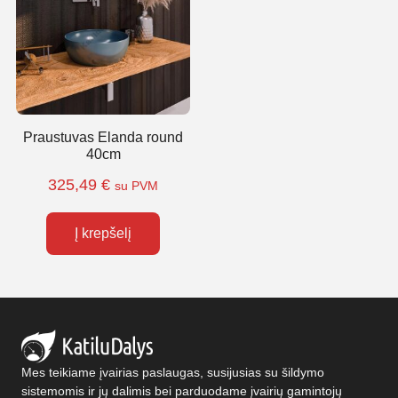
Praustuvas Elanda round
40cm
325,49
€
su PVM
Į krepšelį
Mes teikiame įvairias paslaugas, susijusias su šildymo
sistemomis ir jų dalimis bei parduodame įvairių gamintojų