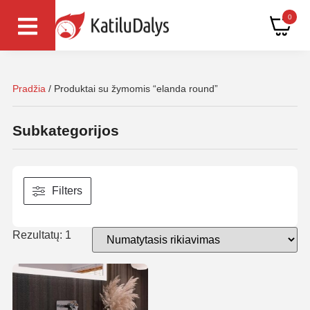
0
Pradžia
/ Produktai su žymomis “elanda round”
Subkategorijos
Filters
Rezultatų: 1