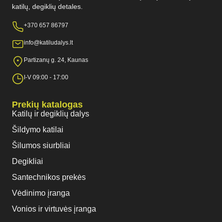
katilų, degiklių detales.
+370 657 86797
info@katiludalys.lt
Partizanų g. 24, Kaunas
I-V 09:00 - 17:00
Prekių katalogas
Katilų ir degiklių dalys
Šildymo katilai
Šilumos siurbliai
Degikliai
Santechnikos prekės
Vėdinimo įranga
Vonios ir virtuvės įranga