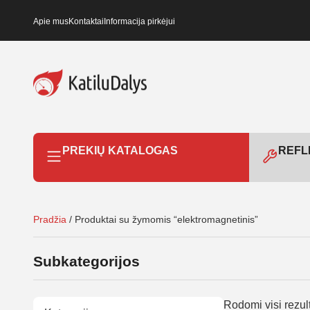
Apie mus
Kontaktai
Informacija pirkėjui
PREKIŲ KATALOGAS
REFLE
Pradžia
/ Produktai su žymomis “elektromagnetinis”
Subkategorijos
Rodomi visi rezult