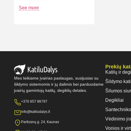
See more
Prekių ka
Katilų ir deg
Mes teikiame įvairias paslaugas, susijusias su
Šildymo kati
šildymo sistemomis ir jų dalimis bei parduodame
įvairių gamintojų katilų, degiklių detales.
Šilumos siur
Degikliai
+370 657 86797
Santechniko
info@katiludalys.lt
Vėdinimo įr
Partizanų g. 24, Kaunas
Vonios ir vi