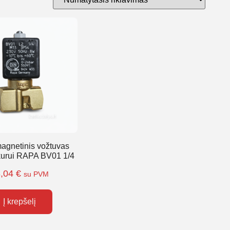
magnetinis vožtuvas
kurui RAPA BV01 1/4
8,04
€
su PVM
Į krepšelį