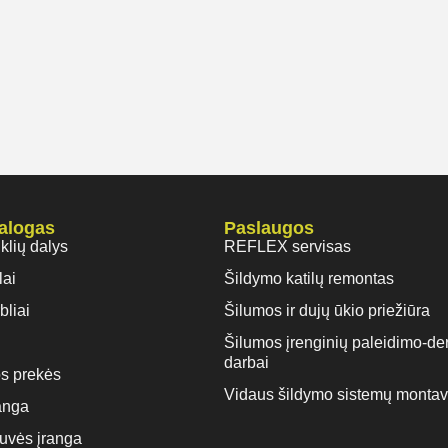
talogas
Paslaugos
iklių dalys
REFLEX servisas
lai
Šildymo katilų remontas
bliai
Šilumos ir dujų ūkio priežiūra
Šilumos įrenginių paleidimo-de
darbai
s prekės
Vidaus šildymo sistemų monta
anga
rtuvės įranga