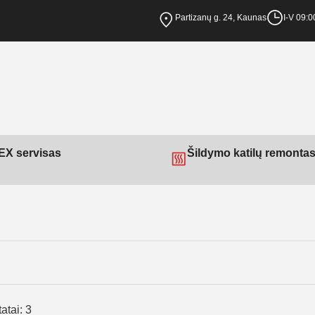
Partizanų g. 24, Kaunas
I-V 09:0
X servisas
Šildymo katilų remonta
atai: 3