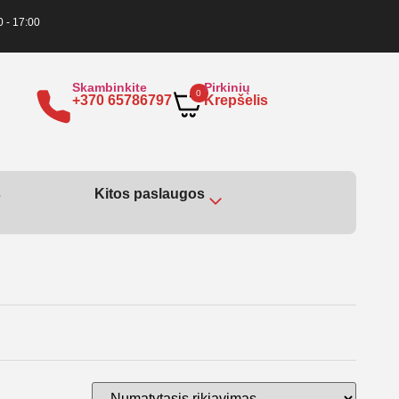
0 - 17:00
Skambinkite
Pirkinių
0
+370 65786797
Krepšelis
s
Kitos paslaugos