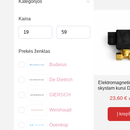
Kategorijos
Kaina
Prekės ženklas
Buderus
De Dietrich
Elektromagneti
skystam kurui D
GIERSCH
23,60
€
Weishaupt
Į krep
Oventrop