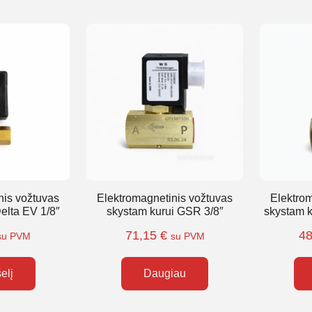
nis vožtuvas
Elektromagnetinis vožtuvas
Elektro
elta EV 1/8″
skystam kurui GSR 3/8″
skystam 
71,15
€
4
su PVM
su PVM
šelį
Daugiau