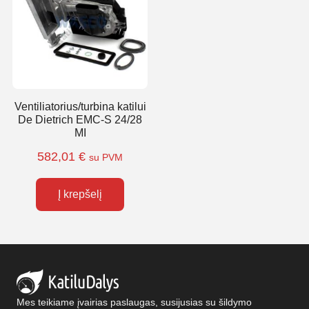
Ventiliatorius/turbina katilui
De Dietrich EMC-S 24/28
MI
582,01
€
su PVM
Į krepšelį
Mes teikiame įvairias paslaugas, susijusias su šildymo