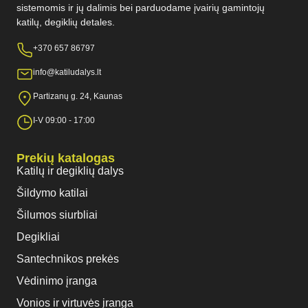
sistemomis ir jų dalimis bei parduodame įvairių gamintojų
katilų, degiklių detales.
+370 657 86797
info@katiludalys.lt
Partizanų g. 24, Kaunas
I-V 09:00 - 17:00
Prekių katalogas
Katilų ir degiklių dalys
Šildymo katilai
Šilumos siurbliai
Degikliai
Santechnikos prekės
Vėdinimo įranga
Vonios ir virtuvės įranga