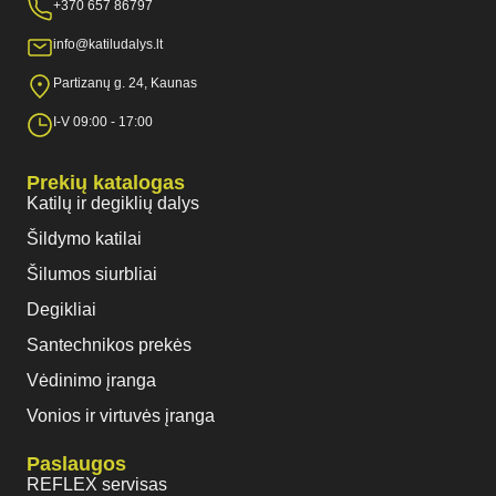
+370 657 86797
info@katiludalys.lt
Partizanų g. 24, Kaunas
I-V 09:00 - 17:00
Prekių katalogas
Katilų ir degiklių dalys
Šildymo katilai
Šilumos siurbliai
Degikliai
Santechnikos prekės
Vėdinimo įranga
Vonios ir virtuvės įranga
Paslaugos
REFLEX servisas