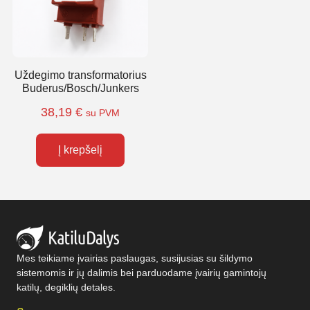
Uždegimo transformatorius
Buderus/Bosch/Junkers
38,19
€
su PVM
Į krepšelį
Mes teikiame įvairias paslaugas, susijusias su šildymo
sistemomis ir jų dalimis bei parduodame įvairių gamintojų
katilų, degiklių detales.