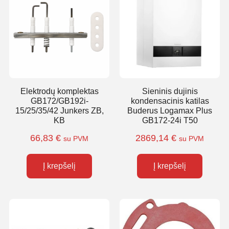
Elektrodų komplektas
Sieninis dujinis
GB172/GB192i-
kondensacinis katilas
15/25/35/42 Junkers ZB,
Buderus Logamax Plus
KB
GB172-24i T50
66,83
€
2869,14
€
su PVM
su PVM
Į krepšelį
Į krepšelį