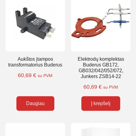
Aukštos įtampos
Elektrodų komplektas
transformatorius Buderus
Buderus GB172,
GB032/042/052/072,
60,69
€
su PVM
Junkers ZSB14-22
60,69
€
su PVM
Daugiau
Į krepšelį