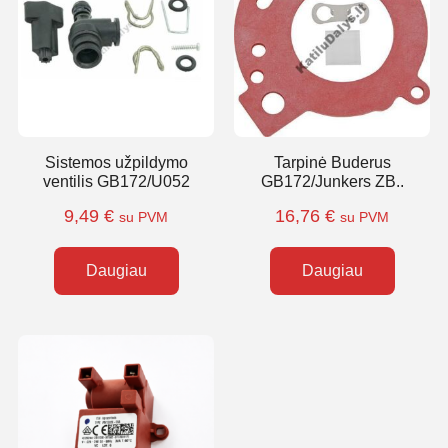
Sistemos užpildymo
Tarpinė Buderus
ventilis GB172/U052
GB172/Junkers ZB..
9,49
€
16,76
€
su PVM
su PVM
Daugiau
Daugiau