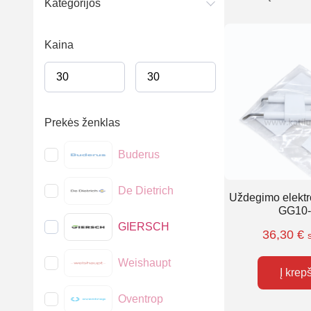
Kategorijos
Kaina
Prekės ženklas
Buderus
De Dietrich
Uždegimo elektr
GG10
GIERSCH
36,30
€
Weishaupt
Į krep
Oventrop