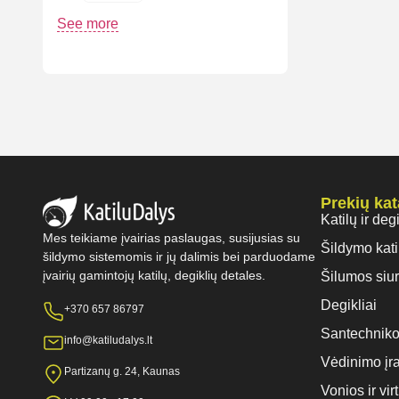
See more
Prekių ka
Katilų ir deg
Mes teikiame įvairias paslaugas, susijusias su
Šildymo kati
šildymo sistemomis ir jų dalimis bei parduodame
įvairių gamintojų katilų, degiklių detales.
Šilumos siur
Degikliai
+370 657 86797
Santechniko
info@katiludalys.lt
Vėdinimo įr
Partizanų g. 24, Kaunas
Vonios ir vi