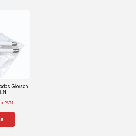
odas Giersch
-LN
su PVM
šelį