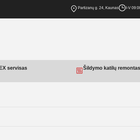
Partizanų g. 24, Kaunas
I-V 09:0
X servisas
Šildymo katilų remonta