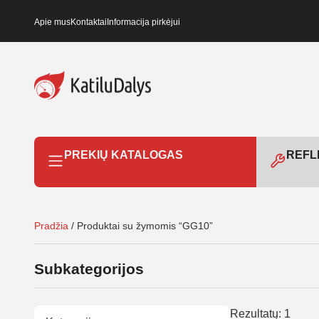
Apie mus
Kontaktai
Informacija pirkėjui
PREKIŲ KATALOGAS
REFLE
Pradžia
/ Produktai su žymomis “GG10”
Subkategorijos
Rezultatų: 1