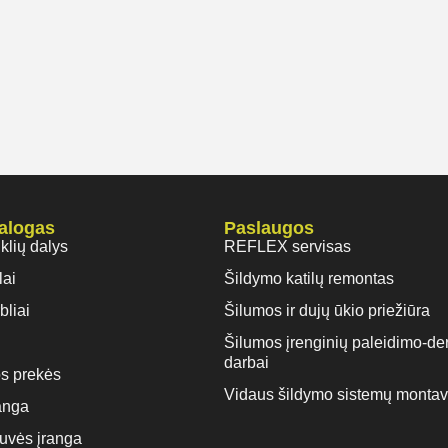
talogas
Paslaugos
iklių dalys
REFLEX servisas
lai
Šildymo katilų remontas
bliai
Šilumos ir dujų ūkio priežiūra
Šilumos įrenginių paleidimo-de
darbai
s prekės
Vidaus šildymo sistemų monta
anga
rtuvės įranga