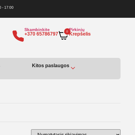
0 - 17:00
Skambinkite
Pirkinių
0
+370 65786797
Krepšelis
s
Kitos paslaugos