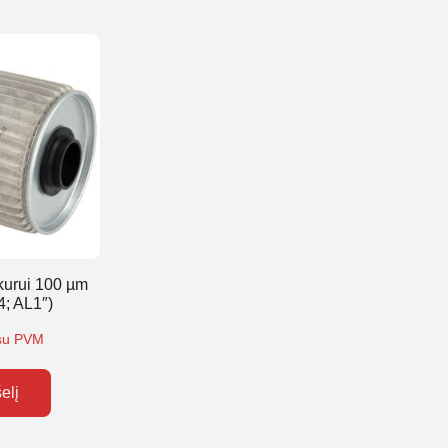
 kurui 100 µm
/4; AL1″)
su PVM
šelį