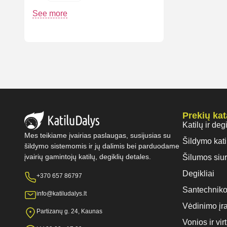
See more
Prekių ka
Katilų ir deg
Mes teikiame įvairias paslaugas, susijusias su
Šildymo kati
šildymo sistemomis ir jų dalimis bei parduodame
įvairių gamintojų katilų, degiklių detales.
Šilumos siur
Degikliai
+370 657 86797
Santechniko
info@katiludalys.lt
Vėdinimo įr
Partizanų g. 24, Kaunas
Vonios ir vi