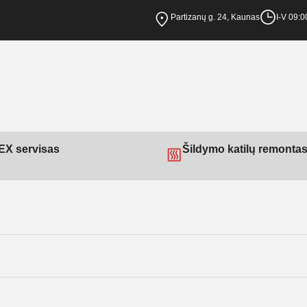
Partizanų g. 24, Kaunas
I-V 09:0
X servisas
Šildymo katilų remonta