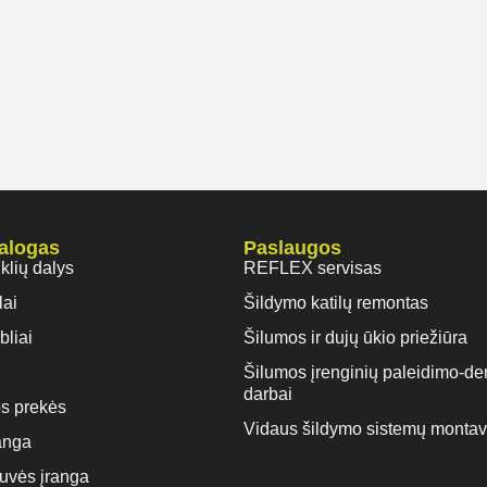
talogas
Paslaugos
iklių dalys
REFLEX servisas
lai
Šildymo katilų remontas
bliai
Šilumos ir dujų ūkio priežiūra
Šilumos įrenginių paleidimo-de
darbai
s prekės
Vidaus šildymo sistemų monta
anga
rtuvės įranga