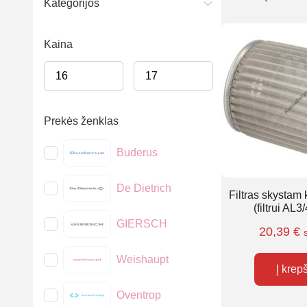
Kategorijos
Kaina
Prekės ženklas
Buderus
De Dietrich
Filtras skystam
(filtrui AL3
GIERSCH
20,39
€
Weishaupt
Į krep
Oventrop