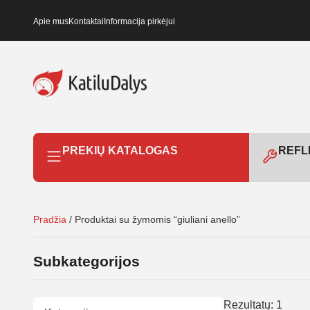
Apie mus
Kontaktai
Informacija pirkėjui
PREKIŲ KATALOGAS
REFLE
Pradžia
/ Produktai su žymomis “giuliani anello”
Subkategorijos
Rezultatų: 1