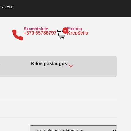
0 - 17:00
Skambinkite
Pirkinių
0
+370 65786797
Krepšelis
s
Kitos paslaugos