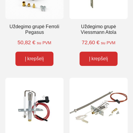
Uždegimo grupė Ferroli
Uždegimo grupė
Pegasus
Viessmann Atola
50,82
€
72,60
€
su PVM
su PVM
Į krepšelį
Į krepšelį