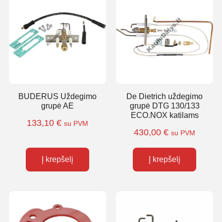
BUDERUS Uždegimo
De Dietrich uždegimo
grupė AE
grupė DTG 130/133
ECO.NOX katilams
133,10
€
su PVM
430,00
€
su PVM
Į krepšelį
Į krepšelį