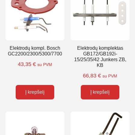
Elektrodų kompl. Bosch
Elektrodų komplektas
GC2200/2300/5300/7700
GB172/GB192i-
15/25/35/42 Junkers ZB,
43,35
€
su PVM
KB
66,83
€
su PVM
Į krepšelį
Į krepšelį