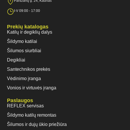
Partizanų g. 24, Kaunas
I-V 09:00 - 17:00
Prekių katalogas
Katilų ir degiklių dalys
Šildymo katilai
Šilumos siurbliai
Degikliai
Santechnikos prekės
Vėdinimo įranga
Vonios ir virtuvės įranga
Paslaugos
REFLEX servisas
Šildymo katilų remontas
Šilumos ir dujų ūkio priežiūra