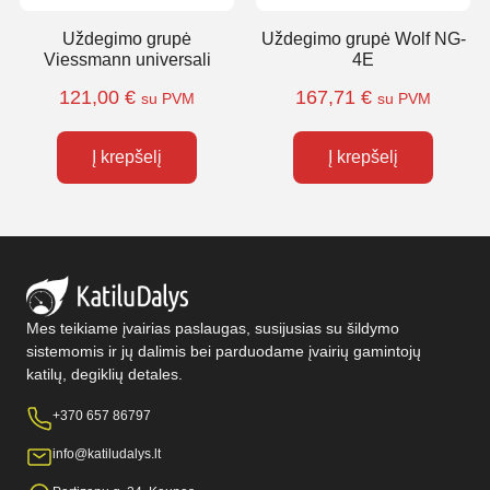
Uždegimo grupė
Uždegimo grupė Wolf NG-
Viessmann universali
4E
121,00
€
167,71
€
su PVM
su PVM
Į krepšelį
Į krepšelį
Mes teikiame įvairias paslaugas, susijusias su šildymo
sistemomis ir jų dalimis bei parduodame įvairių gamintojų
katilų, degiklių detales.
+370 657 86797
info@katiludalys.lt