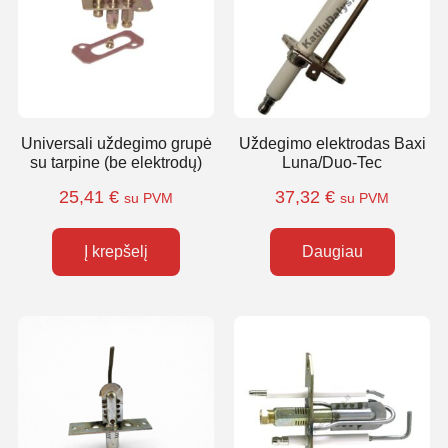
Universali uždegimo grupė
Uždegimo elektrodas Baxi
su tarpine (be elektrodų)
Luna/Duo-Tec
25,41
€
37,32
€
su PVM
su PVM
Į krepšelį
Daugiau