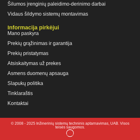
Šilumos įrenginių paleidimo-derinimo darbai
Vidaus šildymo sistemų montavimas
Informacija pirkėjui
Mano paskyra
Prekių grąžinimas ir garantija
Prekių pristatymas
Atsiskaitymas už prekes
Asmens duomenų apsauga
Slapukų politika
Tinklaraštis
Kontaktai
© 2008 - 2025 Inžinerinių sistemų techninis aptarnavimas, UAB. Visos
teisės saugomos.