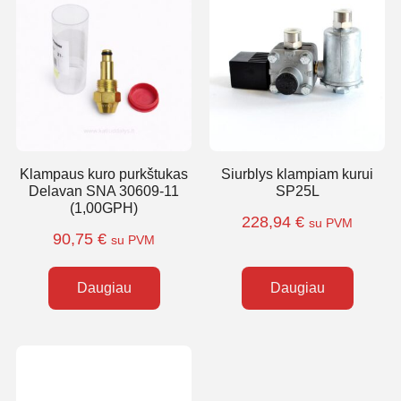
Klampaus kuro purkštukas
Siurblys klampiam kurui
Delavan SNA 30609-11
SP25L
(1,00GPH)
228,94
€
su PVM
90,75
€
su PVM
Daugiau
Daugiau