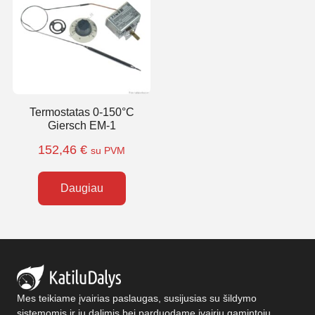
Termostatas 0-150°C
Giersch EM-1
152,46
€
su PVM
Daugiau
Mes teikiame įvairias paslaugas, susijusias su šildymo
sistemomis ir jų dalimis bei parduodame įvairių gamintojų