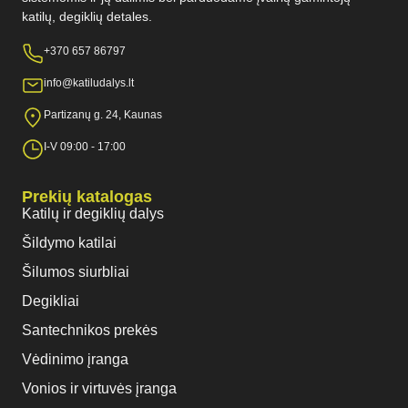
katilų, degiklių detales.
+370 657 86797
info@katiludalys.lt
Partizanų g. 24, Kaunas
I-V 09:00 - 17:00
Prekių katalogas
Katilų ir degiklių dalys
Šildymo katilai
Šilumos siurbliai
Degikliai
Santechnikos prekės
Vėdinimo įranga
Vonios ir virtuvės įranga