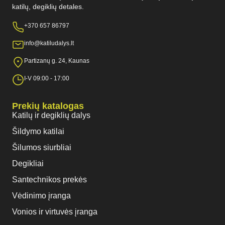
katilų, degiklių detales.
+370 657 86797
info@katiludalys.lt
Partizanų g. 24, Kaunas
I-V 09:00 - 17:00
Prekių katalogas
Katilų ir degiklių dalys
Šildymo katilai
Šilumos siurbliai
Degikliai
Santechnikos prekės
Vėdinimo įranga
Vonios ir virtuvės įranga