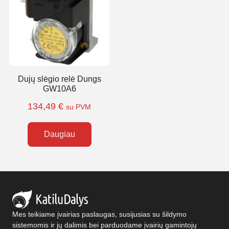
Dujų slėgio relė Dungs
GW10A6
134,49
€
su PVM
Daugiau
Mes teikiame įvairias paslaugas, susijusias su šildymo
sistemomis ir jų dalimis bei parduodame įvairių gamintojų