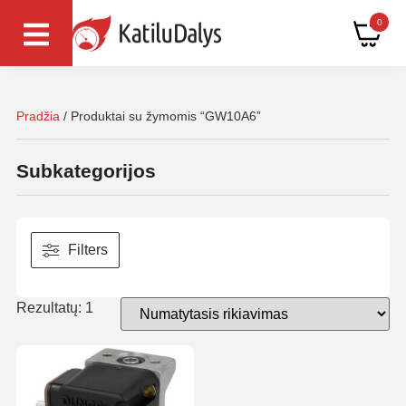
0
Pradžia
/ Produktai su žymomis “GW10A6”
Subkategorijos
Filters
Rezultatų: 1