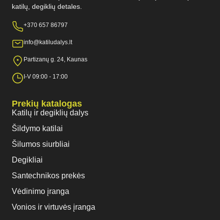
katilų, degiklių detales.
+370 657 86797
info@katiludalys.lt
Partizanų g. 24, Kaunas
I-V 09:00 - 17:00
Prekių katalogas
Katilų ir degiklių dalys
Šildymo katilai
Šilumos siurbliai
Degikliai
Santechnikos prekės
Vėdinimo įranga
Vonios ir virtuvės įranga