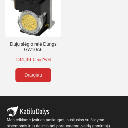
Dujų slėgio relė Dungs
GW10A6
134,49
€
su PVM
Daugiau
Mes teikiame įvairias paslaugas, susijusias su šildymo
sistemomis ir jų dalimis bei parduodame įvairių gamintojų