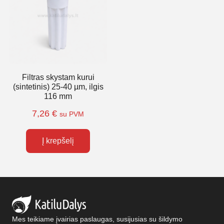
Filtras skystam kurui
(sintetinis) 25-40 µm, ilgis
116 mm
7,26
€
su PVM
Į krepšelį
Mes teikiame įvairias paslaugas, susijusias su šildymo