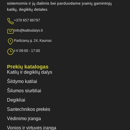
sistemomis ir jų dalimis bei parduodame įvairių gamintojų
katilų, degiklių detales.
+370 657 86797
info@katiludalys.lt
Partizanų g. 24, Kaunas
I-V 09:00 - 17:00
Prekių katalogas
Katilų ir degiklių dalys
Šildymo katilai
Šilumos siurbliai
Degikliai
Santechnikos prekės
Vėdinimo įranga
Vonios ir virtuvės įranga