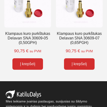
Klampaus kuro purkštukas
Klampaus kuro purkštukas
Delavan SNA 30609-05
Delavan SNA 30609-07
(0,50GPH)
(0,65PGH)
90,75
€
90,75
€
su PVM
su PVM
Į krepšelį
Į krepšelį
Mes teikiame įvairias paslaugas, susijusias su šildymo
sistemomis ir jų dalimis bei parduodame įvairių gamintojų