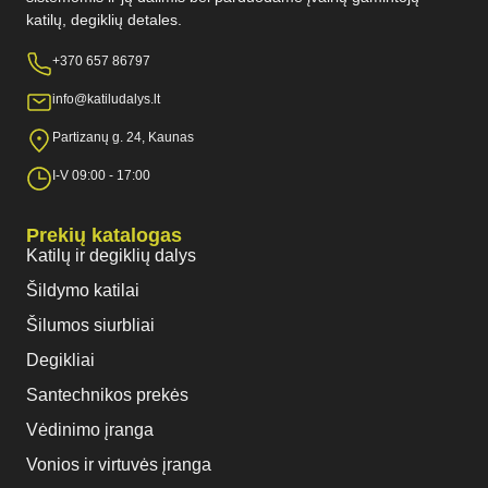
katilų, degiklių detales.
+370 657 86797
info@katiludalys.lt
Partizanų g. 24, Kaunas
I-V 09:00 - 17:00
Prekių katalogas
Katilų ir degiklių dalys
Šildymo katilai
Šilumos siurbliai
Degikliai
Santechnikos prekės
Vėdinimo įranga
Vonios ir virtuvės įranga