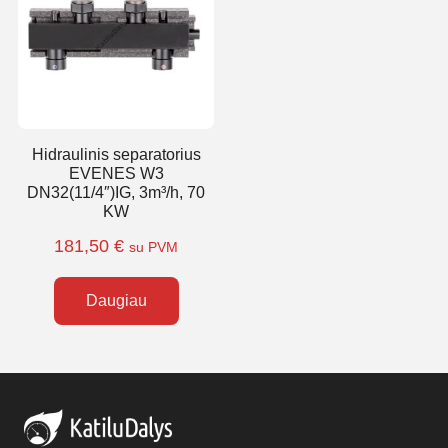
Hidraulinis separatorius
EVENES W3
DN32(11/4″)IG, 3m³/h, 70
KW
181,50
€
su PVM
Daugiau