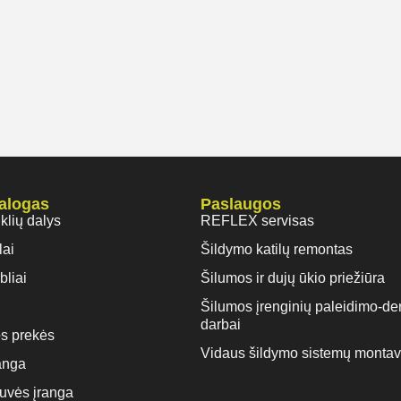
talogas
Paslaugos
iklių dalys
REFLEX servisas
lai
Šildymo katilų remontas
bliai
Šilumos ir dujų ūkio priežiūra
Šilumos įrenginių paleidimo-de
darbai
s prekės
Vidaus šildymo sistemų monta
anga
rtuvės įranga