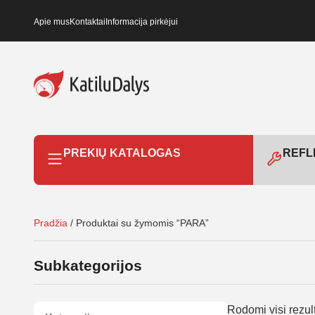
Apie mus
Kontaktai
Informacija pirkėjui
PREKIŲ KATALOGAS
REFLE
Pradžia
/ Produktai su žymomis “PARA”
Subkategorijos
Rodomi visi rezult