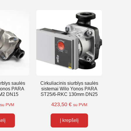
urblys saulės
Cirkuliacinis siurblys saulės
 Yonos PARA
sistemai Wilo Yonos PARA
M2 DN15
ST25/6-RKC 130mm DN25
423,50
€
su PVM
su PVM
šelį
Į krepšelį