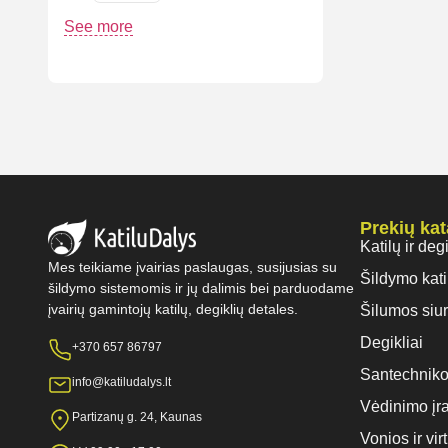
See more
Prekių ka
Katilų ir deg
Mes teikiame įvairias paslaugas, susijusias su
Šildymo kati
šildymo sistemomis ir jų dalimis bei parduodame
įvairių gamintojų katilų, degiklių detales.
Šilumos siur
Degikliai
+370 657 86797
Santechniko
info@katiludalys.lt
Vėdinimo įr
Partizanų g. 24, Kaunas
Vonios ir vi