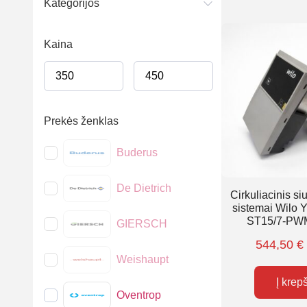
Kategorijos
Kaina
Prekės ženklas
Buderus
De Dietrich
Cirkuliacinis si
sistemai Wilo
ST15/7-PW
GIERSCH
544,50
€
Weishaupt
Į krep
Oventrop