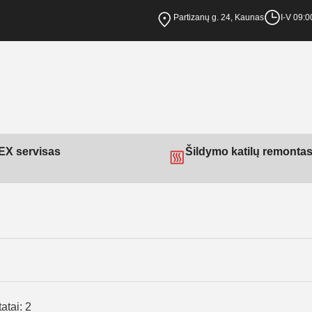
Partizanų g. 24, Kaunas
I-V 09:0
X servisas
Šildymo katilų remonta
atai: 2