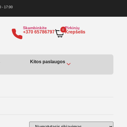
0 - 17:00
Skambinkite
Pirkinių
0
+370 65786797
Krepšelis
s
Kitos paslaugos