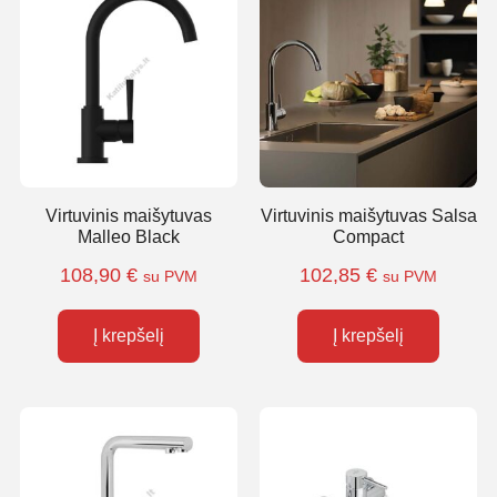
Virtuvinis maišytuvas
Virtuvinis maišytuvas Salsa
Malleo Black
Compact
108,90
€
102,85
€
su PVM
su PVM
Į krepšelį
Į krepšelį