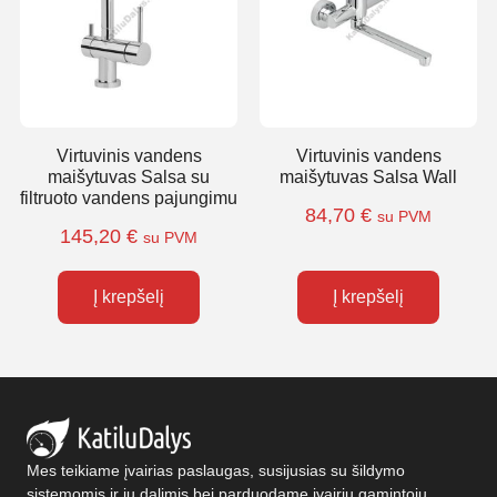
Virtuvinis vandens
Virtuvinis vandens
maišytuvas Salsa su
maišytuvas Salsa Wall
filtruoto vandens pajungimu
84,70
€
su PVM
145,20
€
su PVM
Į krepšelį
Į krepšelį
Mes teikiame įvairias paslaugas, susijusias su šildymo
sistemomis ir jų dalimis bei parduodame įvairių gamintojų