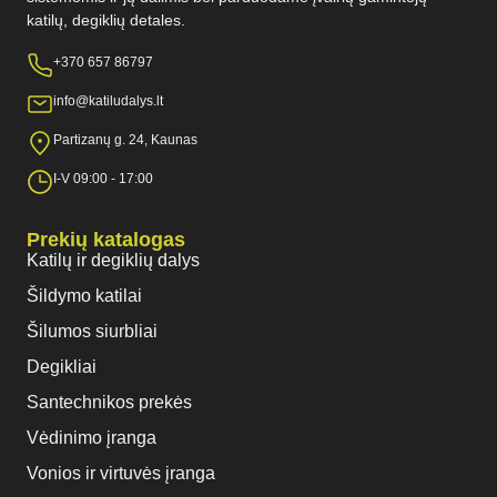
katilų, degiklių detales.
+370 657 86797
info@katiludalys.lt
Partizanų g. 24, Kaunas
I-V 09:00 - 17:00
Prekių katalogas
Katilų ir degiklių dalys
Šildymo katilai
Šilumos siurbliai
Degikliai
Santechnikos prekės
Vėdinimo įranga
Vonios ir virtuvės įranga