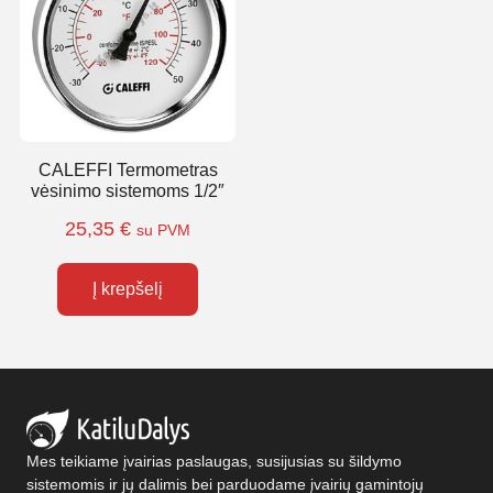
CALEFFI Termometras
vėsinimo sistemoms 1/2″
25,35
€
su PVM
Į krepšelį
Mes teikiame įvairias paslaugas, susijusias su šildymo
sistemomis ir jų dalimis bei parduodame įvairių gamintojų