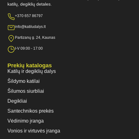
katilų, degiklių detales.
+370 657 86797
info@katiludalys.lt
Partizanų g. 24, Kaunas
I-V 09:00 - 17:00
Prekių katalogas
Katilų ir degiklių dalys
Šildymo katilai
Šilumos siurbliai
Degikliai
Santechnikos prekės
Vėdinimo įranga
Vonios ir virtuvės įranga