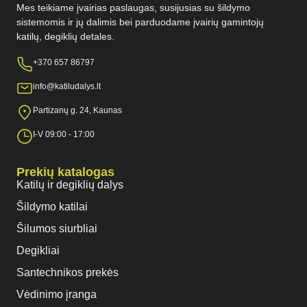
Mes teikiame įvairias paslaugas, susijusias su šildymo
sistemomis ir jų dalimis bei parduodame įvairių gamintojų
katilų, degiklių detales.
+370 657 86797
info@katiludalys.lt
Partizanų g. 24, Kaunas
I-V 09:00 - 17:00
Prekių katalogas
Katilų ir degiklių dalys
Šildymo katilai
Šilumos siurbliai
Degikliai
Santechnikos prekės
Vėdinimo įranga