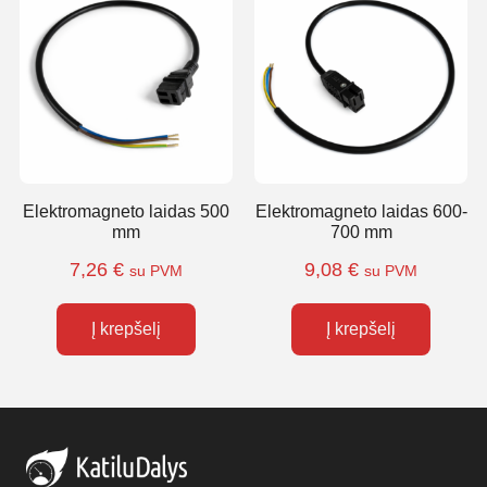
Elektromagneto laidas 500
Elektromagneto laidas 600-
mm
700 mm
7,26
€
9,08
€
su PVM
su PVM
Į krepšelį
Į krepšelį