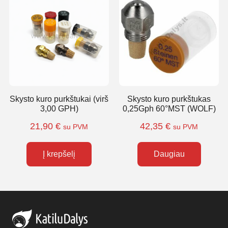
Skysto kuro purkštukai (virš
Skysto kuro purkštukas
3,00 GPH)
0,25Gph 60°MST (WOLF)
21,90
€
42,35
€
su PVM
su PVM
Į krepšelį
Daugiau