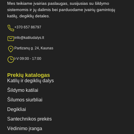
Mes teikiame įvairias paslaugas, susijusias su šildymo
sistemomis ir jų dalimis bei parduodame įvairių gamintojų
katilų, degiklių detales.
+370 657 86797
info@katiludalys.lt
Partizanų g. 24, Kaunas
I-V 09:00 - 17:00
Prekių katalogas
Katilų ir degiklių dalys
Šildymo katilai
Šilumos siurbliai
Degikliai
Santechnikos prekės
Vėdinimo įranga