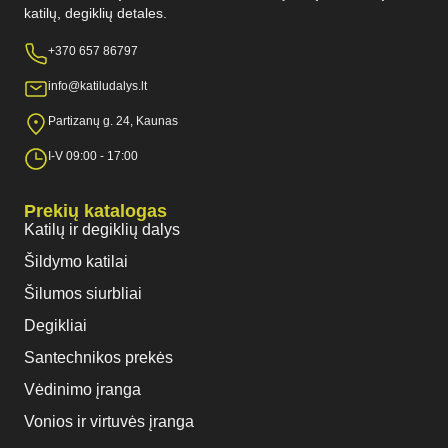
katilų, degiklių detales.
+370 657 86797
info@katiludalys.lt
Partizanų g. 24, Kaunas
I-V 09:00 - 17:00
Prekių katalogas
Katilų ir degiklių dalys
Šildymo katilai
Šilumos siurbliai
Degikliai
Santechnikos prekės
Vėdinimo įranga
Vonios ir virtuvės įranga