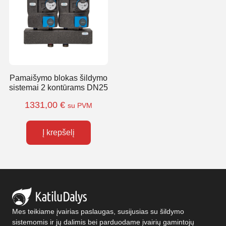
Pamaišymo blokas šildymo
sistemai 2 kontūrams DN25
1331,00
€
su PVM
Į krepšelį
Mes teikiame įvairias paslaugas, susijusias su šildymo
sistemomis ir jų dalimis bei parduodame įvairių gamintojų