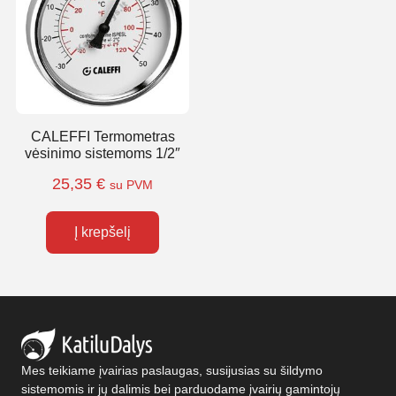
CALEFFI Termometras
vėsinimo sistemoms 1/2″
25,35
€
su PVM
Į krepšelį
Mes teikiame įvairias paslaugas, susijusias su šildymo
sistemomis ir jų dalimis bei parduodame įvairių gamintojų