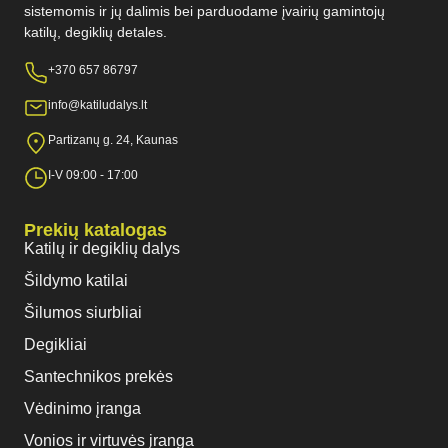
sistemomis ir jų dalimis bei parduodame įvairių gamintojų
katilų, degiklių detales.
+370 657 86797
info@katiludalys.lt
Partizanų g. 24, Kaunas
I-V 09:00 - 17:00
Prekių katalogas
Katilų ir degiklių dalys
Šildymo katilai
Šilumos siurbliai
Degikliai
Santechnikos prekės
Vėdinimo įranga
Vonios ir virtuvės įranga