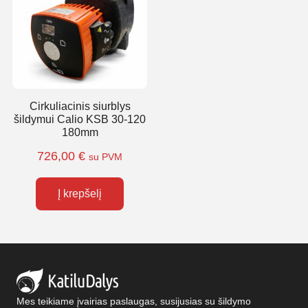
Cirkuliacinis siurblys
šildymui Calio KSB 30-120
180mm
726,00
€
su PVM
Į krepšelį
Mes teikiame įvairias paslaugas, susijusias su šildymo