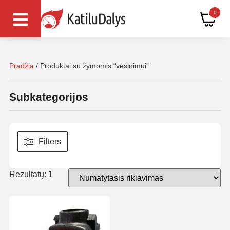
0
Pradžia
/ Produktai su žymomis “vėsinimui”
Subkategorijos
Filters
Rezultatų: 1