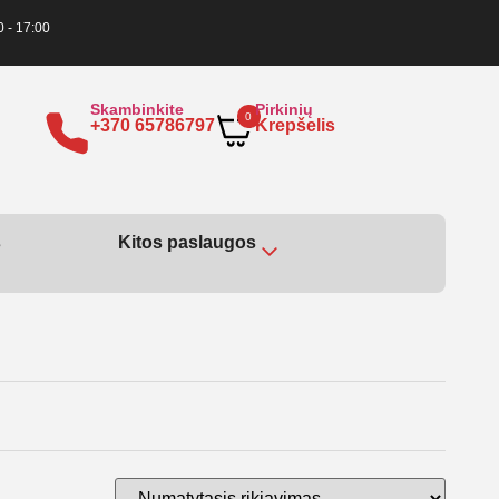
0 - 17:00
Skambinkite
Pirkinių
0
+370 65786797
Krepšelis
s
Kitos paslaugos