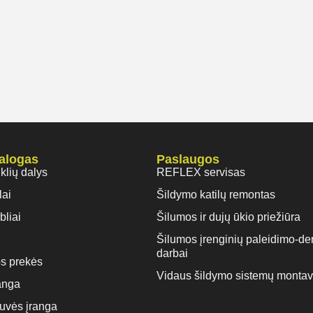
talogas
Paslaugos
iklių dalys
REFLEX servisas
lai
Šildymo katilų remontas
bliai
Šilumos ir dujų ūkio priežiūra
Šilumos įrenginių paleidimo-de
darbai
s prekės
Vidaus šildymo sistemų monta
anga
rtuvės įranga