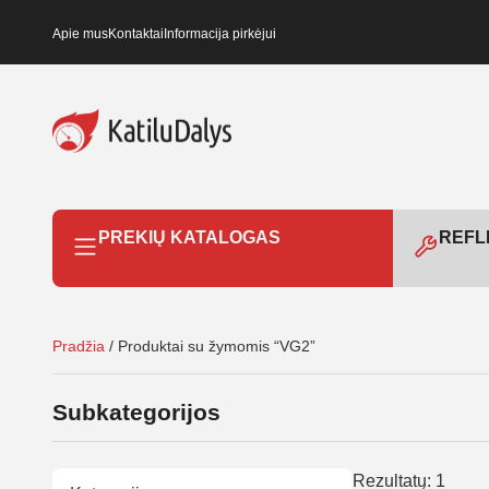
Apie mus
Kontaktai
Informacija pirkėjui
PREKIŲ KATALOGAS
REFLE
Pradžia
/ Produktai su žymomis “VG2”
Subkategorijos
Rezultatų: 1