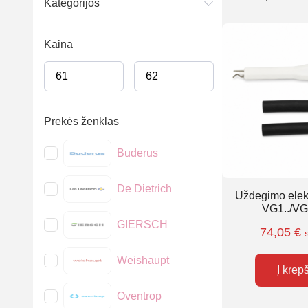
Kategorijos
Kaina
Prekės ženklas
Buderus
De Dietrich
Uždegimo elek
VG1../VG
GIERSCH
74,05
€
Weishaupt
Į krep
Oventrop