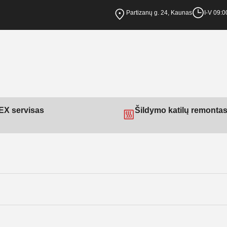
Partizanų g. 24, Kaunas
I-V 09:0
X servisas
Šildymo katilų remonta