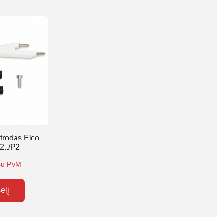
trodas Elco
2../P2
su PVM
šelį