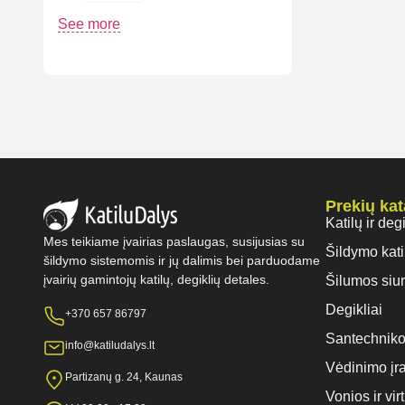
See more
Prekių ka
Katilų ir deg
Mes teikiame įvairias paslaugas, susijusias su
Šildymo kati
šildymo sistemomis ir jų dalimis bei parduodame
įvairių gamintojų katilų, degiklių detales.
Šilumos siur
Degikliai
+370 657 86797
Santechniko
info@katiludalys.lt
Vėdinimo įr
Partizanų g. 24, Kaunas
Vonios ir vi